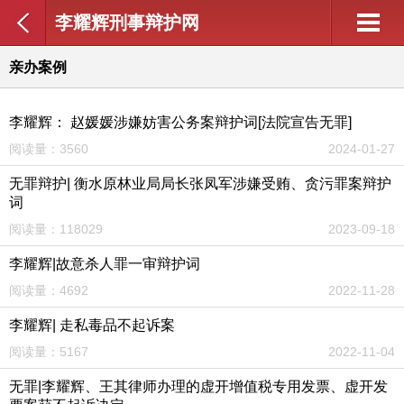
李耀辉刑事辩护网
亲办案例
李耀辉： 赵媛媛涉嫌妨害公务案辩护词[法院宣告无罪]
阅读量：3560
2024-01-27
无罪辩护| 衡水原林业局局长张凤军涉嫌受贿、贪污罪案辩护
词
阅读量：118029
2023-09-18
李耀辉|故意杀人罪一审辩护词
阅读量：4692
2022-11-28
李耀辉| 走私毒品不起诉案
阅读量：5167
2022-11-04
无罪|李耀辉、王其律师办理的虚开增值税专用发票、虚开发