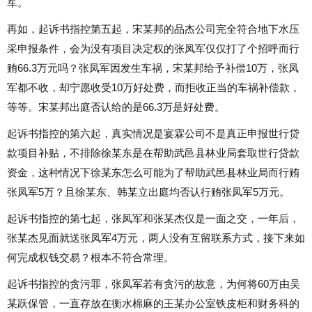
军。
再如，起诉书指控第五起，宋某邦的品杰公司完全符合地下水压
采申报条件，会为没有项目决定权的张凤军仅仅打了个招呼而行
贿66.3万元吗？张凤军因发生车祸，宋某邦给予补偿10万，张凤
军都不收，却宁愿收受10万好处费，而拒收正当的车祸补偿款，
等等。宋某邦出庭否认给的是66.3万是好处费。
起诉书指控的第六起，真实情况是宴霖公司不是真正申报世行贷
款项目补贴，不排除徐某东是在帮助武邑县林业局套取世行贷款
资金，这种情况下徐某东怎么可能为了帮助武邑县林业局而行贿
张凤军5万？且徐某东、韩某立出庭均否认行贿张凤军5万元。
起诉书指控的第七起，张凤军和张某杰仅是一面之交，一年后，
张某杰见面就送张凤军4万元，两人没有互留联系方式，接下来如
何完成权钱交易？根本不符合常理。
起诉书指控的贪污罪，张凤军若有贪污的故意，为何将60万由吴
某跃保管，一直存放在衡水棉麻的王某办公室铁皮柜和财务科的