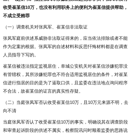
收受崔某信10万，也没有利用职务上的便利为崔某信提供帮助，
不成立受贿罪
（一）调查机关对张凤军、崔某信非法取证
张凤军庭前供述系威胁非法取证得来的，应当依法排除或者不能
作为定案的根据。张凤军的自述材料和反思忏悔材料都是在调查
人员指导下写的。
崔某信被违法指定监视居住，阜城公安机关对崔某信涉嫌犯罪没
有管辖权，其所涉嫌犯罪也不符合适用监视居住的条件，对崔某
信进行指居的目的是为了逼取口供，且监委在违法地点询问程序
不合法，故崔某信的证言的真实性存疑。
（二）当庭张凤军否认收受崔某信10万，且10万元来源不明，去
向不清
当庭张凤军否认了收受崔某信10万的事实，明确说其在调查阶段
和审查起诉阶段的供述不属实，检察院讯问时顺着监委的思路说