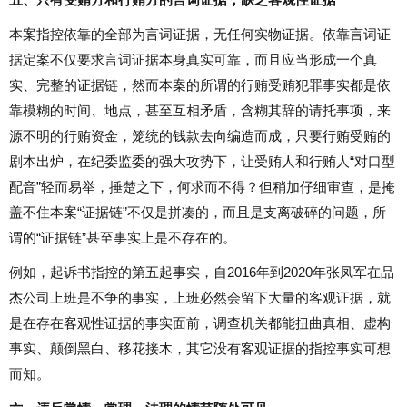
本案指控依靠的全部为言词证据，无任何实物证据。依靠言词证
据定案不仅要求言词证据本身真实可靠，而且应当形成一个真
实、完整的证据链，然而本案的所谓的行贿受贿犯罪事实都是依
靠模糊的时间、地点，甚至互相矛盾，含糊其辞的请托事项，来
源不明的行贿资金，笼统的钱款去向编造而成，只要行贿受贿的
剧本出炉，在纪委监委的强大攻势下，让受贿人和行贿人“对口型
配音”轻而易举，捶楚之下，何求而不得？但稍加仔细审查，是掩
盖不住本案“证据链”不仅是拼凑的，而且是支离破碎的问题，所
谓的“证据链”甚至事实上是不存在的。
例如，起诉书指控的第五起事实，自2016年到2020年张凤军在品
杰公司上班是不争的事实，上班必然会留下大量的客观证据，就
是在存在客观性证据的事实面前，调查机关都能扭曲真相、虚构
事实、颠倒黑白、移花接木，其它没有客观证据的指控事实可想
而知。