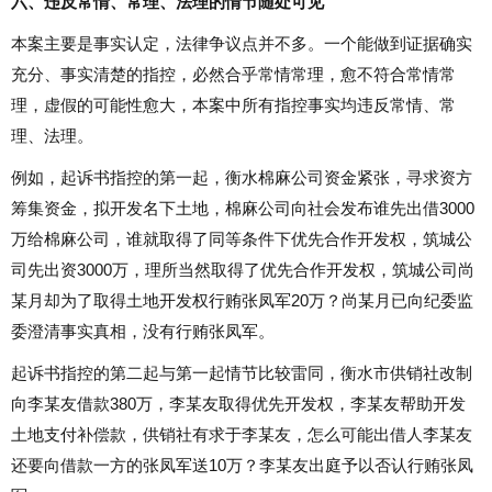
六、违反常情、常理、法理的情节随处可见
本案主要是事实认定，法律争议点并不多。一个能做到证据确实
充分、事实清楚的指控，必然合乎常情常理，愈不符合常情常
理，虚假的可能性愈大，本案中所有指控事实均违反常情、常
理、法理。
例如，起诉书指控的第一起，衡水棉麻公司资金紧张，寻求资方
筹集资金，拟开发名下土地，棉麻公司向社会发布谁先出借3000
万给棉麻公司，谁就取得了同等条件下优先合作开发权，筑城公
司先出资3000万，理所当然取得了优先合作开发权，筑城公司尚
某月却为了取得土地开发权行贿张凤军20万？尚某月已向纪委监
委澄清事实真相，没有行贿张凤军。
起诉书指控的第二起与第一起情节比较雷同，衡水市供销社改制
向李某友借款380万，李某友取得优先开发权，李某友帮助开发
土地支付补偿款，供销社有求于李某友，怎么可能出借人李某友
还要向借款一方的张凤军送10万？李某友出庭予以否认行贿张凤