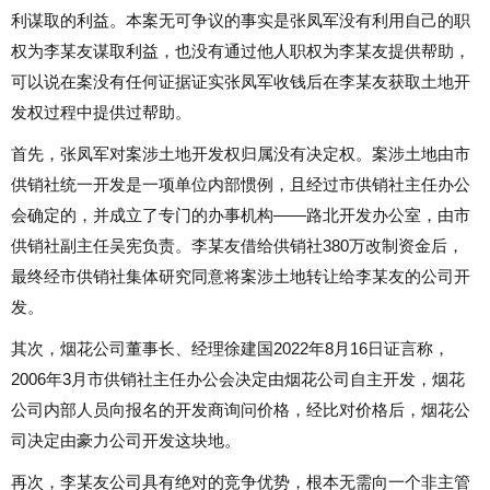
利谋取的利益。本案无可争议的事实是张凤军没有利用自己的职
权为李某友谋取利益，也没有通过他人职权为李某友提供帮助，
可以说在案没有任何证据证实张凤军收钱后在李某友获取土地开
发权过程中提供过帮助。
首先，张凤军对案涉土地开发权归属没有决定权。案涉土地由市
供销社统一开发是一项单位内部惯例，且经过市供销社主任办公
会确定的，并成立了专门的办事机构——路北开发办公室，由市
供销社副主任吴宪负责。李某友借给供销社380万改制资金后，
最终经市供销社集体研究同意将案涉土地转让给李某友的公司开
发。
其次，烟花公司董事长、经理徐建国2022年8月16日证言称，
2006年3月市供销社主任办公会决定由烟花公司自主开发，烟花
公司内部人员向报名的开发商询问价格，经比对价格后，烟花公
司决定由豪力公司开发这块地。
再次，李某友公司具有绝对的竞争优势，根本无需向一个非主管