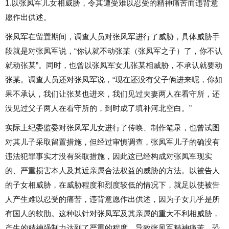
1.以张凤军儿女相威胁，令其遭受难以忍受的精神痛苦而违背意
愿作出供述。
张凤军在留置期间，调查人员对张凤军进行了威胁，具体威胁手
段就是对张凤军说，“你认就不动张某（张凤军之子）了，你不认
就动张某”。同时，也曾以张凤军女儿张某相威胁，不承认就要动
张某。调查人员还对张凤军说，“现在还没有父子俩进来呢，你如
果不承认，我们让张某也进来，我们见过夫妻两人在看守所，还
没见过父子两人在看守所的，到时成了填补河北空白。”
实际上纪委监委对张凤军儿女进行了传唤、制作笔录，也曾试图
对其儿子采取留置措施，但经过审慎调查，张凤军儿子的确没有
违法犯罪事实才没有采取措施，因此这已经构成对张凤军现实
的、严重损害本人及其近亲属合法权益的威胁的方法。以被告人
的子女相威胁，在威胁程度和烈度较低的情况下，就足以使被告
人产生难以忍受的痛苦，违背意愿作出供述，因为子女几乎是所
有国人的软肋。这种以针对张凤军及其亲属的重大不利相威胁，
产生的精神强制力达到了严重的程度，导致张凤军精神痛苦、恐