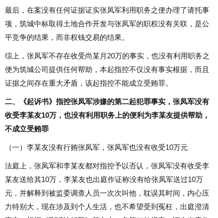
最后，在案没有任何证据证实张凤军利用职务之便办理了请托事
项，筑城中标取得土地合作开发与张凤军的职权没有关联，是公
平竞争的结果，而非权钱交易的结果。
综上，张凤军不存在收受尚某月20万的事实，也没有利用职务之
便为筑城公司提供任何帮助，本起指控不仅没有事实根据，而且
证据之间存在重大矛盾，该起指控不能成立受贿罪。
二、《起诉书》指控张凤军涉嫌的第二起犯罪事实，张凤军没有
收受李某友10万，也没有利用职务上的便利为李某友提供帮助，
不成立受贿罪
（一）李某友没有行贿张凤军，张凤军也没有收受10万元
法庭上，张凤军和李某友都对指控予以否认，张凤军没有收受李
某友送给其10万，李某友也出庭作证称没有给张凤军送过10万
元，并解释到被监委调查人员一次次叫他，耽误其时间，内心压
力特别大，现在涉及到个人生活，也不希望受到冤枉，出庭澄清