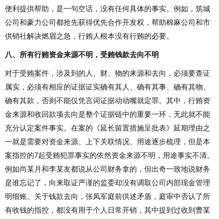
便利提供帮助，是一句空话，没有任何具体的事实。例如，筑城
公司和豪力公司都抢先获得优先合作开发权，帮助棉麻公司和市
供销社解决燃眉之急，行贿人根本没有行贿的必要。
八、所有行贿资金来源不明，受贿钱款去向不明
对于受贿案件，涉及到的人、财、物的来源和去向，必须要查证
属实，必须有相应的证据证实确有其人、确有其事、确有其物、
确有其款，否则不能仅凭言词证据动动嘴就定罪。其中，行贿资
金来源和收回款项去向是整个证据链中的重要一环，无此就不能
充分认定案件事实。在案的《延长留置措施呈批表》延期理由之
一就是需要对资金来源、上下关联情况、用途逐步梳理，但是本
案指控的7起受贿犯罪事实的依然资金来源不明，用途事实不清。
例如尚某月和李某友都说从公司财务拿的，但出奇一致地说财务
是谁忘记了，向来取证严谨的监委却没有调取公司内部现金管理
明细账。关于钱款去向，张凤军庭前供述矛盾，庭审中否认了所
有收钱的指控，都没有用于个人日常开销，其中提到过收到曹某