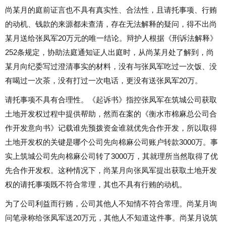
尚某月的庭前证言也不具有真实性、合法性，且请托事项、行贿
的动机、钱款的来源都未查清，存在无法解释的疑问，得不出尚
某月送给张凤军20万元的唯一结论。辩护人根据《刑诉法解释》
252条规定，协助法庭通知证人出庭时，从尚某月处了解到，尚
某月向纪委写过澄清事实的材料，没有与张凤军吃过一次饭、没
有喝过一次茶，没有打过一次电话，更没有送张凤军20万。
请托事项不具有合理性。《起诉书》指控张凤军在筑城公司获取
土地开发权过程中提供帮助，然而在案的《衡水市棉麻总公司合
作开发意向书》记载谁先预拨资金谁就优先合作开发，所以取得
土地开发权的关键是哪个公司先向棉麻公司账户转款3000万。事
实上筑城公司先向棉麻公司转了3000万，其就理所当然取得了优
先合作开发权。这种情况下，尚某月向张凤军提出获取土地开发
权的请托事项既不符合常理，其也不具有行贿的动机。
为了公司利益而行贿，公司其他人不知情不符合常理。尚某月询
问笔录称给张凤军送20万元，其他人不知道这件事。尚某月说筑