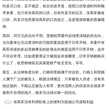
尚某月口供，且不稳定，前后供述矛盾，按照口供形成时间和顺
序来看，先只有张凤军的口供，后有尚某月的证言，张凤军修改
口供，尚某月也照着张凤军的口供改正，这是冤假错案的普遍规
律。
第四，20万元的去向不明。受贿犯罪案件必须查清钱款的去向，
当办案单位无法查清时的万能答案就是用于日常开销。本案中张
凤军供述的多起受贿事实的款项去向都是说用于日常开销，这并
不符合常理。比如需要查证大额现金存放哪里，日常开销都购买
什么了，收受财物前后其家庭财产收支变化，等等。
第五，从法律角度分析，行贿和受贿属于对合犯，行贿人和受贿
人属于广义的被告人，根据法律规定，只有被告人供述，没有其
他证据的，不能认定被告人有罪，更何况两人的供述存在很多矛
盾和不合理的地方，根本无法得出唯一的结论。
（二）张凤军没有利用职务上的便利为筑城公司谋取利益