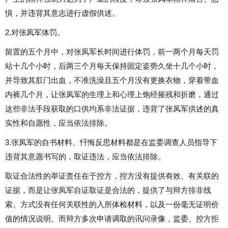
惧，并违背其意志进行虚假供述。
2.对张凤军体罚。
留置的五个月中，对张凤军长时间进行体罚，前一两个月每天罚
站十几个小时，后两三个月每天保持固定姿势久坐十几个小时，
并导致其肛门出血，不准洗澡且五个月没有更换衣物，穿着带血
内裤几个月，让张凤军的生理上和心理上饱经摧残和折磨，通过
这些非法手段获取的口供均系非法证据，违背了张凤军供述的真
实性和自愿性，应当依法排除。
3.张凤军的自书材料、忏悔反思材料都是在监委调查人员指导下
违背其意愿书写的，取证违法，应当依法排除。
取证合法性的举证责任在于控方，控方没有提供有效、有关联的
证据，而是让张凤军自证取证是合法的，提供了与辩方排非线
索、方式没有任何关联性的入所体检材料，以及一份毫无证明价
值的情况说明。而辩方多次申请调取的讯问录像，监委、控方拒