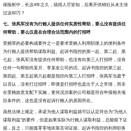
保险柜中，长达4年之久，搞得人尽皆知，后离开供销社从未主张
过这60万？
七、张凤军没有为行贿人提供任何实质性帮助，要么没有提供任
何帮助，要么仅是在合理合法范围内的打招呼
受贿罪的必要构成要件之一是要求受贿人利用职便上的便利条件
为行贿人提供帮助谋取利益。起诉书指控的第一起、第二起、第
七起，张凤军没有提供任何帮助，也没有向第三人打招呼，没有
任何一句帮助尚某月、李某友公司的话。起诉书指控的第三起、
第四起、第五起第六起都是指控向第三人打招呼，张凤军当庭予
以否认，没有打过招呼，即便是打招呼也是出于人之常情，而非
在受贿故意支配下实施，更何况涉案的公司都是符合申报相关项
目条件的，这也是没有起诉行贿人的原因所在。
虽然法律上规定，承诺为他人谋取利益就可以认定符合为“为他人
谋取利益”的要件，但是如果实际为行贿人谋取利益，总能留下证
据，反之，只能孤零零地依靠言词证据。起诉书指控的利用职务