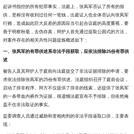
起诉书指控的所有犯罪事实，法庭上，张凤军否认了所有的假
供，坚称没有收到过任何一笔钱，出庭证人也全体否认向张凤军
行贿，造成如此巨大反差的原因应当引起合议庭的高度重视，要
善于明察秋毫，去伪存真，辩护人首先通过提取公因式的方法，
对案件存在的相关共性问题提炼概述如下：
一、张凤军的有罪供述系非法手段获取，应依法排除25份有罪供
述
被告人及其辩护人于庭前向法庭提交了非法证据排除的申请，要
求依法排除张凤军的25份有罪供述。法庭组织召开了庭前会议，
启动了排非程序。辩方不仅提供了排非的线索，还提供了张凤军
的一条带血内裤作为证据，很遗憾法庭宣布不予排除，但依然掩
盖不住非法取证的事实。
监委调查人员通过威胁和变相肉刑的非法手段逼取口供，主要表
现：