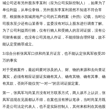
城公司还有另外股东李某利（应为公司实际控制人），如果为了
单位利益，从单位拿钱，另外股东李某利居然不知道不符合常
理。根据衡水筑城房地产公司的工商档案（外挡）记载，当时公
司股东至少还有山某香等，监委没有对以上股东进行调查了解。
为了公司利益而行贿，仅有行贿人和受贿人的言词证据，没有公
司财务账据，也没有公司其他人作证，不能排除合理怀疑，故不
能认定受贿罪成立。
3.综合分析张凤军口供和尚某月证言，也不能认定张凤军收受20
万的事实
对于受贿案件，最起码要对涉及的人、财、物的来源和去向查证
属实，必须有相应证据证实确有其人、确有其物、确有其事、确
有其款，否则不能仅凭“一对一”的言词证据定案。
第一，张凤军与尚某月没有对方联系方式，两人谈不上认识，张
凤军说现在见面都认不得，在案也没有辨认笔录，当时尚某月既
不是公司法定代表人，也不是实际控制人，其何来权利在其他股