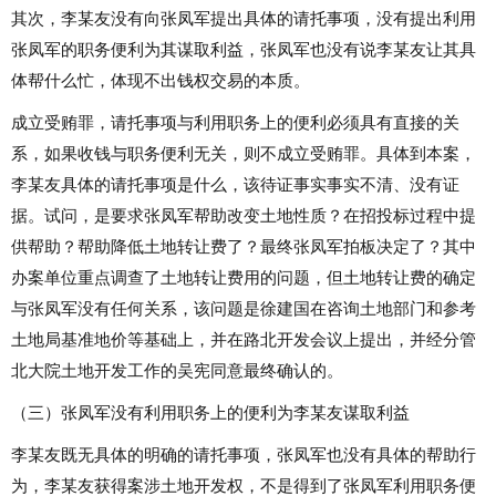
其次，李某友没有向张凤军提出具体的请托事项，没有提出利用
张凤军的职务便利为其谋取利益，张凤军也没有说李某友让其具
体帮什么忙，体现不出钱权交易的本质。
成立受贿罪，请托事项与利用职务上的便利必须具有直接的关
系，如果收钱与职务便利无关，则不成立受贿罪。具体到本案，
李某友具体的请托事项是什么，该待证事实事实不清、没有证
据。试问，是要求张凤军帮助改变土地性质？在招投标过程中提
供帮助？帮助降低土地转让费了？最终张凤军拍板决定了？其中
办案单位重点调查了土地转让费用的问题，但土地转让费的确定
与张凤军没有任何关系，该问题是徐建国在咨询土地部门和参考
土地局基准地价等基础上，并在路北开发会议上提出，并经分管
北大院土地开发工作的吴宪同意最终确认的。
（三）张凤军没有利用职务上的便利为李某友谋取利益
李某友既无具体的明确的请托事项，张凤军也没有具体的帮助行
为，李某友获得案涉土地开发权，不是得到了张凤军利用职务便