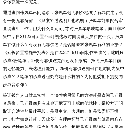
录像就能一探究竟。
通过查阅张凤军讯问笔录，张凤军毫无例外地做了有罪供述，没
有一份无罪辩解，《到案经过说明》也说明了张凤军能够配合审
查调查组工作，但为什么直到5月才对张凤军形成笔录，而且非常
集中，自2月23日留置至5月初这段时间调查人员在做什么，张凤
军在做什么？有没有无罪供述？是否隐匿对张凤军有利的证据？
《延长留置措施呈批表》是在2022年5月5日制作呈请的，此时只
形成8份笔录，17份有罪供述竟然还没有形成，按照张凤军目前
的记忆能力、表达理解能力， 25份有罪供述如何在短时间内集中
形成的？笔录的形成过程究竟是什么样的？为何监委拒不提交同
步录音录像？
验证被告人口供真实性、合法性的最常见的方法就是查阅讯问录
音录像，讯问录像具有其他证据无可比拟的优越性，是控方证明
取证合法性的最佳手段，是最中立、客观的。但是监委拒不提
供，控方姑息迁就，因此我们有理由怀疑讯问录像与笔录内容存
在实质性的差异，应当以录像为准。根据最高人民法院《人民法