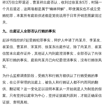
祥3万但立即退还，曹某祥出庭否认，收到过徐某东5万，时隔一
个月后退还，这两项都是属于“幽林辩解”，即便属实也不成立受
贿犯罪，本案所有庭前供述都是笼统说用于日常开销意图蒙混过
关。
九、出庭证人全部否认行贿的事实
起诉书指控的7起受贿犯罪事实，辩护人申请了尚某月、李某友、
崔某信、曹某祥、宋某邦、徐某东出庭作证。除了尚某月、崔某
信暂未出庭作证外，其他证人均到庭澄清事实，全部否认了向张
凤军行贿的事实。庭前尚某月已向纪委澄清事实，没有行贿张凤
军。
为什么监察调查阶段，受贿方和行贿方都供认了行贿受贿的事
实，在公开审理的法庭上，被告人和行贿证人都不约而同的翻
供、翻证呢？这一变化足以说明本案从一开始就是人为制造的假
案。只有坚持以庭审为中心，坚持证据裁判原则，才能正确采信
证据、查明真相。