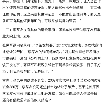
事实。根据《刑诉法解释》第九十一条第二款规定，证人当庭作
出的证言与其庭前证言矛盾，证人能够作出合理解释，并有其他
证据印证的，应当采信其庭审证言；不能作出合理解释，而其庭
前证言有其他证据印证的，可以采信其庭前证言。”
（二）李某友没有具体的请托事项，张凤军没有帮助李某友获取
北大院土地开发权
张凤军讯问笔录称，“李某友想要开发北大院这块地，多次找我沟
通想让我帮忙。”李某友的询问笔录称，“因为我公司想开发衡水
市供销社下属烟花公司的土地，我到供销社主任办公室找张凤军
谈开发的事，张凤军和我说供销社下属单位经费紧张，日子不好
混，叫我给帮帮忙，我答应了。”
首先，张凤军的供述不真实。2007年市供销社借李某友公司改制
资金380万，李某友公司还垫付土地转让手续费，基于这种原因
李某友公司获得最终的土地开发权，怎么可能出借人借出去钱，
还向有借款需求的借款人贿赂？