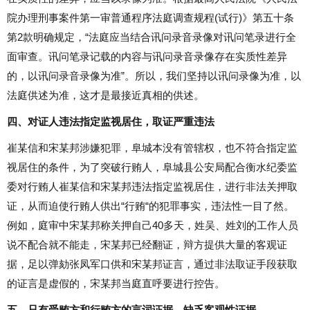
院办理刑事案件第一审普通程序法庭调查规程(试行)》第五十条
第2款明确规定，“法庭应当结合讯问录音录像对讯问笔录进行全
面审查。讯问笔录记载的内容与讯问录音录像存在实质性差异
的，以讯问录音录像为准”。所以，我们坚持以讯问录像为准，以
法庭供述为准，这才是最接近真相的供述。
四、对证人违法指定监视居住，取证严重违法
崔某信和宋某邦涉嫌犯罪，阜城本没有管辖权，也不符合指定监
视居住的条件，为了突破行贿人，阜城县公安局配合衡水纪委监
委对行贿人崔某信和宋某邦违法指定监视居住，进行非法关押取
证，从而迫使行贿人供出“行贿“的犯罪事实，违法性一目了然。
例如，庭审中宋某邦称关押自己40多天，姓吴、姓刘的工作人员
说不配合就不能走，宋某邦已经翻证，辩方提供大量的客观证
据，足以弹劾张凤军口供和宋某邦证言，通过非法取证手段获取
的证言是虚假的，宋某邦当庭直呼要进行控告。
五、只有受贿方和行贿方的言词证据，缺乏客观性证据