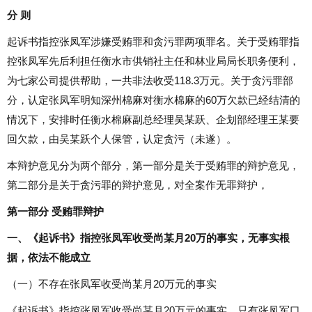
分 则
起诉书指控张凤军涉嫌受贿罪和贪污罪两项罪名。关于受贿罪指
控张凤军先后利担任衡水市供销社主任和林业局局长职务便利，
为七家公司提供帮助，一共非法收受118.3万元。关于贪污罪部
分，认定张凤军明知深州棉麻对衡水棉麻的60万欠款已经结清的
情况下，安排时任衡水棉麻副总经理吴某跃、企划部经理王某要
回欠款，由吴某跃个人保管，认定贪污（未遂）。
本辩护意见分为两个部分，第一部分是关于受贿罪的辩护意见，
第二部分是关于贪污罪的辩护意见，对全案作无罪辩护，
第一部分 受贿罪辩护
一、《起诉书》指控张凤军收受尚某月20万的事实，无事实根
据，依法不能成立
（一）不存在张凤军收受尚某月20万元的事实
《起诉书》指控张凤军收受尚某月20万元的事实，只有张凤军口