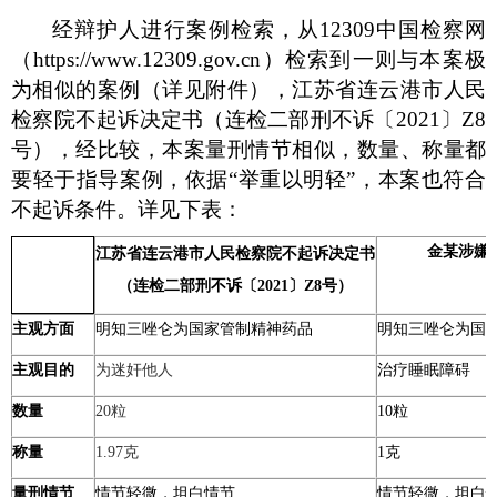
经辩护人进行案例检索，从
12309
中国检察网
（
https://www.12309.gov.cn
）检索到一则与本案极
为相似的案例（详见附件），江苏省连云港市人民
检察院不起诉决定书（连检二部刑不诉〔
2021
〕
Z8
号），经比较，本案量刑情节相似，数量、称量都
要轻于指导案例，依据“举重以明轻”，本案也符合
不起诉条件。详见下表：
金某涉嫌
江苏省连云港市人民检察院不起诉决定书
（连检二部刑不诉〔
2021
〕
Z8
号）
主观方面
明知三唑仑为国家管制精神药品
明知三唑仑为国
主观目的
为迷奸他人
治疗睡眠障碍
数量
20
粒
10
粒
称量
1.97
克
1
克
量刑情节
情节轻微，坦白情节
情节轻微，坦白