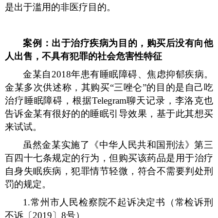
是出于滥用的非医疗目的。
案例：
出于治疗疾病为目的，购买后没有向他
人出售，不具有犯罪的社会危害性特征
金某自
2018
年患有睡眠障碍、焦虑抑郁疾病。
金某多次供述称，其购买“三唑仑”的目的是自己吃
治疗睡眠障碍，根据
Telegram
聊天记录，李洛克也
告诉金某有很好的的睡眠引导效果，基于此其想买
来试试。
虽然金某实施了《中华人民共和国刑法》第三
百四十七条规定的行为，但购买该药品是用于治疗
自身失眠疾病，犯罪情节轻微，符合不需要判处刑
罚的规定。
1.
常州市人民检察院不起诉决定书（常检诉刑
不诉〔
2019
〕
8
号）