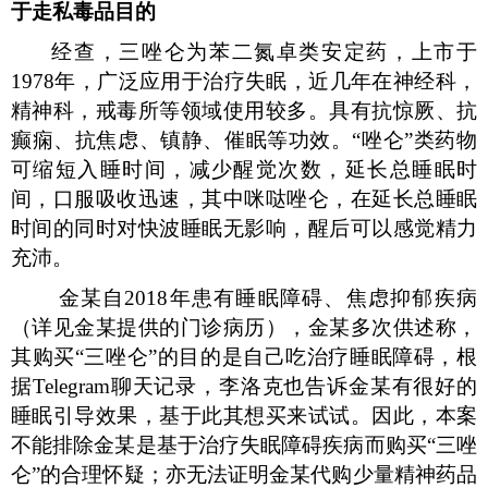
于走私毒品目的
经查，三唑仑为苯二氮卓类安定药，上市于
1978
年，广泛应用于治疗失眠，近几年在神经科，
精神科，戒毒所等领域使用较多。具有抗惊厥、抗
癫痫、抗焦虑、镇静、催眠等功效。“唑仑”类药物
可缩短入睡时间，减少醒觉次数，延长总睡眠时
间，口服吸收迅速，其中咪哒唑仑，在延长总睡眠
时间的同时对快波睡眠无影响，醒后可以感觉精力
充沛。
金某自
2018
年患有睡眠障碍、焦虑抑郁疾病
（详见金某提供的门诊病历），金某多次供述称，
其购买“三唑仑”的目的是自己吃治疗睡眠障碍，根
据
Telegram
聊天记录，李洛克也告诉金某有很好的
睡眠引导效果，基于此其想买来试试。因此，本案
不能排除金某是基于治疗失眠障碍疾病而购买“三唑
仑”的合理怀疑；亦无法证明金某代购少量精神药品