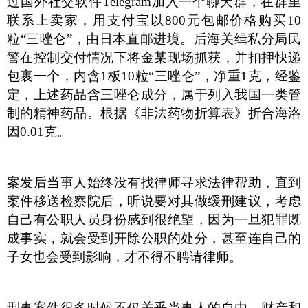
过国外社交软件
Telegram
加入一个聊天群，在群里
联系上卖家，用支付宝以
800
元包邮价格购买
10
粒“三唑仑”，由日本直邮进境。后海关缉私分局民
警在控制交付情况下将金某现场
抓获，并扣押快递
包裹一个，内含
1
板
10
粒“三唑仑”，净重
1
克，经鉴
定，
上述药品含三唑仑成分，
属于列入我国一类管
制的精神药品
。根据《非法药物折算表》折合海洛
因
0.01
克。
案发后当事人始终没有找律师寻求法律帮助，直到
案件移送检察院后，听说要对其做缓刑建议，考虑
自己有公职人员身份感到很绝望，因为一旦犯罪既
成事实，就会受到开除公职的处分，甚至连自己的
子女也会受到影响，才不得不聘请律师。
刑事案件很多时候不仅关乎当事人的自由、财产和