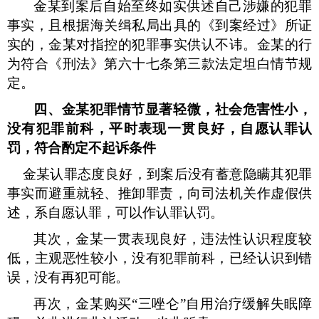
金某到案后自始至终如实供述自己涉嫌的犯罪
事实，且根据海关缉私局出具的《到案经过》所证
实的，金某对指控的犯罪事实供认不讳。金某的行
为符合《刑法》第六十七条第三款法定坦白情节规
定。
四、金某犯罪情节显著轻微，社会危害性小，
没有犯罪前科，平时表现一贯良好，自愿认罪认
罚，符合酌定不起诉条件
金某认罪态度良好，到案后没有蓄意隐瞒其犯罪
事实而避重就轻、推卸罪责，向司法机关作虚假供
述，系自愿认罪，可以作认罪认罚。
其次，金某一贯表现良好，违法性认识程度较
低，主观恶性较小，没有犯罪前科，已经认识到错
误，没有再犯可能。
再次，金某购买“三唑仑”自用治疗缓解失眠障