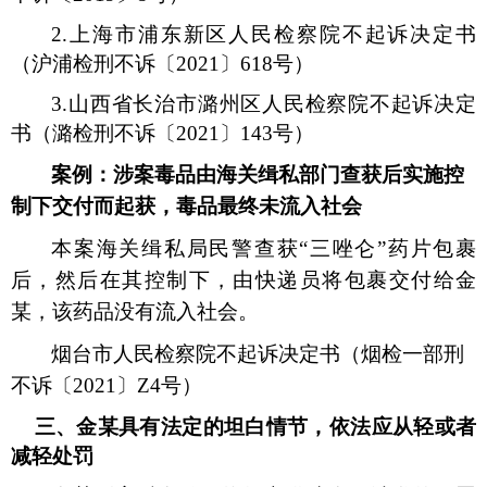
2.
上海市浦东新区人民检察院不起诉决定书
（沪浦检刑不诉〔
2021
〕
618
号）
3.
山西省长治市潞州区人民检察院不起诉决定
书（潞检刑不诉〔
2021
〕
143
号）
案例：涉案毒品由海关缉私部门查获后实施控
制下交付而起获，毒品最终未流入社会
本案海关缉私局民警查获“三唑仑”药片包裹
后，然后在其控制下，由快递员将包裹交付给金
某，该药品没有流入社会。
烟台市人民检察院不起诉决定书（烟检一部刑
不诉〔
2021
〕
Z4
号）
三、金某具有法定的坦白情节，依法应从轻或者
减轻处罚