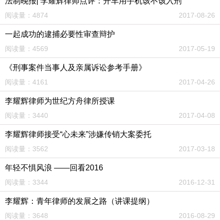
法制晚报| 李耀辉律师点评：开车用手机该不该入刑
阅读量：4874
2017-08-26
一起成功的逮捕必要性审查辩护
阅读量：4569
2017-05-19
《刑事案件当事人及亲属诉讼参考手册》
阅读量：4161
2017-04-26
李耀辉律师为世纪方舟律所授课
阅读量：3440
2017-04-08
李耀辉律师接受“心未来”涉嫌传销大案委托
阅读量：3562
2017-03-18
年轻不惧风浪 ——回看2016
阅读量：3344
2016-12-31
李耀辉：青年律师的发展之路（讲课提纲）
阅读量：3648
2016-08-29