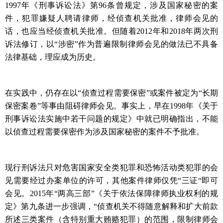
1997
年《刑事诉讼法》第
96
条曾规定，涉及国家秘密的案
件，犯罪嫌疑人聘请律师，经侦查机关批准，律师会见的
话，也应当经侦查机关批准。但随着
2012
年和
2018
年两次刑
诉法修订，以
“
涉密
”
作为普遍限制律师会见的做法已不具备
法律基础，理应成为历史。
在实践中，仍存在以
“
侦查过程需要保密
”
或案件被定为
“
长期
保密案卷
”
等事由阻碍律师会见。事实上，早在
1998
年《关于
刑事诉讼法实施中若干问题的规定》中就已明确指出，不能
以侦查过程需要保密作为涉及国家秘密的案件不予批准。
现行刑诉法只对危害国家安全类犯罪和恐怖活动类犯罪的会
见需要经过办案单位的许可，其他案件律师仅凭“三证“即可
会见。
2015
年“两高三部”《关于依法保障律师执业权利的规
定》第九条进一步强调，“侦查机关不得随意解释和扩大前款
所述三类案件（含特别重大贿赂犯罪）的范围，限制律师会