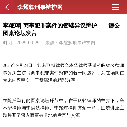
李耀辉刑事辩护网
李耀辉| 商事犯罪案件的管辖异议辩护——德公
圆桌论坛发言
时间：2025-09-25
来源：李耀辉刑事辩护网
2025
年
9
月
24
日，知名刑辩律师辛本华律师受邀莅临德公律师
事务所主讲《商事犯罪案件辩护的若干问题》，为在场同仁
带来内容翔实、干货满满的精彩分享。
在随后举行的圆桌论坛环节中，在王庆豹律师的主持下，辛
本华律师与李洪波律师、李耀辉律师齐聚一堂，围绕讲座主
题展开了深入而富有见地的发言与交流。