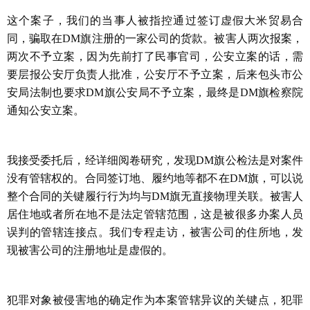
这个案子，我们的当事人被指控通过签订虚假大米贸易合
同，骗取在
DM
旗注册的一家公司的货款。被害人两次报案，
两次不予立案，因为先前打了民事官司，公安立案的话，需
要层报公安厅负责人批准，公安厅不予立案，后来包头市公
安局法制也要求
DM
旗公安局不予立案，最终是
DM
旗检察院
通知公安立案。
我接受委托后，经详细阅卷研究，发现
DM
旗公检法是对案件
没有管辖权的。合同签订地、履约地等都不在
DM
旗，可以说
整个合同的关键履行行为均与
DM
旗无直接物理关联。被害人
居住地或者所在地不是法定管辖范围，这是被很多办案人员
误判的管辖连接点。我们专程走访，被害公司的住所地，发
现被害公司的注册地址是虚假的。
犯罪对象被侵害地的确定作为本案管辖异议的关键点，犯罪