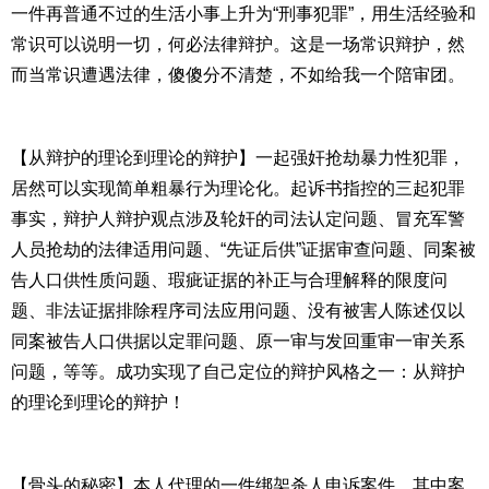
一件再普通不过的生活小事上升为“刑事犯罪”，用生活经验和
常识可以说明一切，何必法律辩护。这是一场常识辩护，然
而当常识遭遇法律，傻傻分不清楚，不如给我一个陪审团。
【从辩护的理论到理论的辩护】一起强奸抢劫暴力性犯罪，
居然可以实现简单粗暴行为理论化。起诉书指控的三起犯罪
事实，辩护人辩护观点涉及轮奸的司法认定问题、冒充军警
人员抢劫的法律适用问题、“先证后供”证据审查问题、同案被
告人口供性质问题、瑕疵证据的补正与合理解释的限度问
题、非法证据排除程序司法应用问题、没有被害人陈述仅以
同案被告人口供据以定罪问题、原一审与发回重审一审关系
问题，等等。成功实现了自己定位的辩护风格之一：从辩护
的理论到理论的辩护！
【骨头的秘密】本人代理的一件绑架杀人申诉案件，其中案