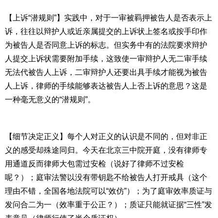
【上诉“潜规则”】实践中，对于一审被羁押被告人是否表示上
诉，往往以辩护人或近亲属提交的上诉状上签名或按手印作
为被告人是否同意上诉的标志。但实务中有的法院要求辩护
人提交上诉状需要附加手续，这致使一审辩护人无二审手续
无法代被告人上诉，二审辩护人还要出具手续才能视为被告
人上诉，律师的手续能够表达被告人上否上诉的意思？这是
一种毫无意义的“潜规则”。
【细节决定正义】每个人对正义的认识是不同的，但对非正
义的感受却殊途同归。今天在北京三中院开庭，没有律师专
用通道反而律师大包需过安检（说好了律师不过安检
呢？）；庭审法警以没有带钥匙不给被告人打开戒具（这个
理由不错，全国各地法院可以“效仿”）；为了庭审效率质证与
发问合二为一（效率重于公正？）；质证只能就证据“三性”发