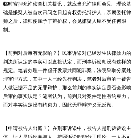
临时寄押允许侦查机关提讯，就应当允许律师会见，理论基
础是嫌疑人被首次讯问之日起有权委托辩护人，亲属委托律
师之后，律师便赋予了辩护权，会见嫌疑人应不受任何限
制。
【前判对后审有无影响？】民事诉讼对已经发生法律效力的
判决所认定的事实可以直接认定，而刑事诉讼却没有这样的
规定。笔者办理一件虚开发票共同犯罪案，法院采取分案处
理审理方式，其中一人已经先行判决，笔者对后审的一被告
人做证据不足的无罪辩护，那么前判的事实认定是否会影响
后审的事实认定？笔者认为，前判只对案件定性有约束力，
而对事实认定没有约束力，因此无罪辩护义无反顾。
【申请被告人出庭？】在刑事诉讼中，被告人是刑诉诉讼主
体，证人是诉讼参与人，按照诉讼职能分工理论，一人不可