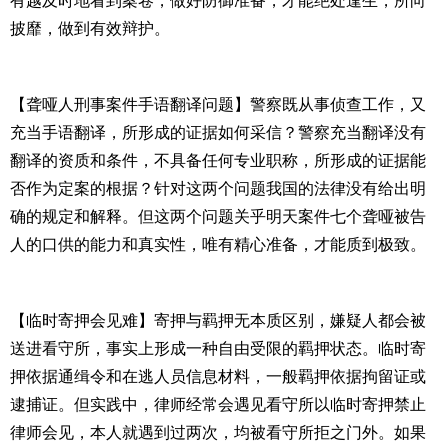
有越及时地看到案卷，做好防御准备，才能绝处逢生，所向
披靡，做到有效辩护。
【聋哑人刑事案件手语翻译问题】警察既从事侦查工作，又
充当手语翻译，所形成的证据如何采信？警察充当翻译没有
翻译的资质和条件，不具备任何专业职称，所形成的证据能
否作为定案的根据？针对这两个问题我国的法律没有给出明
确的规定和解释。但这两个问题关乎明天案件七个聋哑被告
人的口供的能力和真实性，唯有精心准备，才能质到极致。
【临时寄押会见难】寄押与羁押无本质区别，嫌疑人都会被
送进看守所，事实上形成一种自由受限的羁押状态。临时寄
押依据通缉令和在逃人员信息材料，一般羁押依据拘留证或
逮捕证。但实践中，律师经常会遇见看守所以临时寄押禁止
律师会见，本人就遇到过两次，均被看守所拒之门外。如果