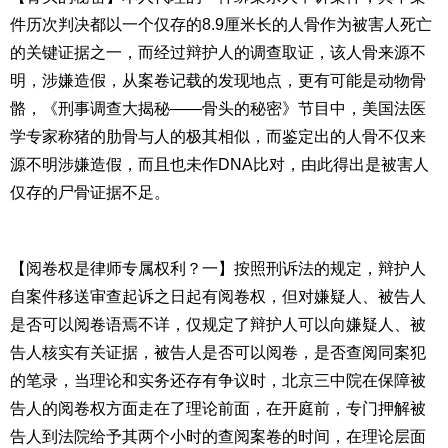
件历次判决都以一个仅存的
8.9
厘米长的人骨作为被害人死亡
的关键证据之一，而经过辩护人的调查取证，该人骨来源不
明，涉嫌造假，从案卷记载的发现地点，更有可能是动物骨
骼，《刑事调查大揭秘——骨头的秘密》节目中，美国法医
学专家称猪的肋骨与人的极其相似，而鉴定出的人骨不仅来
源不明涉嫌造假，而且也未作
DNA
比对，由此得出是被害人
仅存的尸骨证据不足。
【阅卷权是律师专属权利？一】按照刑诉法的规定，辩护人
自案件移送审查起诉之日起有阅卷权，但对嫌疑人、被告人
是否可以阅卷语焉不详，仅规定了辩护人可以向嫌疑人、被
告人核实有关证据，被告人是否可以阅卷，是否查阅同案犯
的笔录，当理论和实务还存有争议时，北京三中院在保障被
告人的阅卷权方面走在了理论前面，在开庭前，专门押解被
告人到法院给予其两个小时的查阅案卷的时间，在理论层面