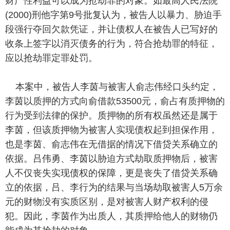
财产性利益可以成为抢劫罪的对象。如最高人民法院
(2000)刑他字第9号批复认为，被告人以暴力、胁迫手
段强行夺回欠款凭证，并让债权人在被告人已写好的
收条上签字以消灭债务的行为，符合抢劫罪的特征，
应以抢劫罪定罪处罚。
本案中，被告人李茵与被害人俞志伟经口头约定，
李茵以质押的方式向俞借款53500元，俞占有质押物的
行为受到法律的保护。质押物的所有权虽然还是属于
李茵，但该质押物为被害人实现债权起到担保作用，
也是李茵、俞志伟在无借据的情况下借贷关系确立的
依据。吕伟勇、李茵以胁迫方式劫取质押物后，被害
人不仅丧失实现债权的保障，更是丧失了借贷关系确
立的依据，吕、李行为的结果与当场劫取被害人5万余
元的财物没有实质区别，是对被害人财产权利的侵
犯。因此，李茵作为出质人，其质押给他人的财物仍