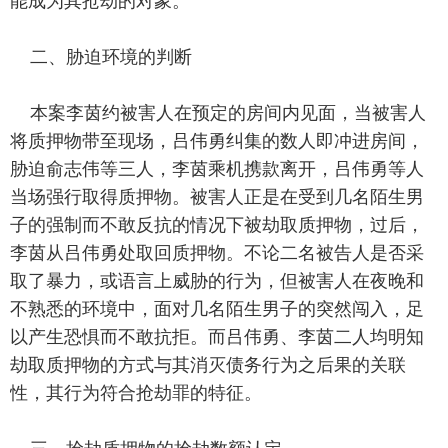
能成为其抢劫的对象。
二、胁迫环境的判断
本案李茵约被害人在预定的房间内见面，当被害人
将质押物带至现场，吕伟勇纠集的数人即冲进房间，
胁迫俞志伟等三人，李茵乘机携款离开，吕伟勇等人
当场强行取得质押物。被害人正是在受到几名陌生男
子的强制而不敢反抗的情况下被劫取质押物，过后，
李茵从吕伟勇处取回质押物。不论二名被告人是否采
取了暴力，或语言上威胁的行为，但被害人在夜晚和
不熟悉的环境中，面对几名陌生男子的突然闯入，足
以产生恐惧而不敢抗拒。而吕伟勇、李茵二人均明知
劫取质押物的方式与其消灭债务行为之后果的关联
性，其行为符合抢劫罪的特征。