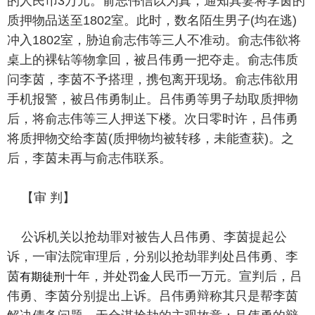
的人民币3万元。俞志伟信以为真，通知其妻将李茵的
质押物品送至1802室。此时，数名陌生男子(均在逃)
冲入1802室，胁迫俞志伟等三人不准动。俞志伟欲将
桌上的裸钻等物拿回，被吕伟勇一把夺走。俞志伟质
问李茵，李茵不予搭理，携包离开现场。俞志伟欲用
手机报警，被吕伟勇制止。吕伟勇等男子劫取质押物
后，将俞志伟等三人押送下楼。次日零时许，吕伟勇
将质押物交给李茵(质押物均被转移，未能查获)。之
后，李茵未再与俞志伟联系。
【审 判】
公诉机关以抢劫罪对被告人吕伟勇、李茵提起公
诉，一审法院审理后，分别以抢劫罪判处吕伟勇、李
有期徒刑
罚金
茵
十年，并处
人民币一万元。宣判后，吕
伟勇、李茵分别提出上诉。吕伟勇辩称其只是帮李茵