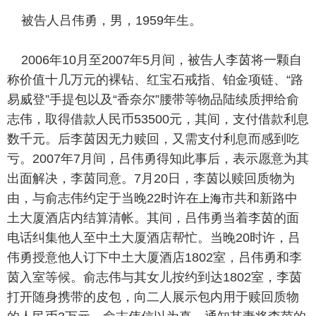
被告人吕伟勇，男，1959年生。
2006年10月至2007年5月间，被告人李茵将一颗自
称价值十几万元的裸钻、红宝石戒指、铂金项链、“路
易威登”手提包以及“香奈尔”腰带等物品陆续质押给俞
志伟，取得借款人民币53500元，其间，支付借款利息
数千元。后李茵因无力赎回，又需支付利息而感到吃
亏。2007年7月间，吕伟勇得知此事后，表示愿意为其
出面解决，李茵同意。7月20日，李茵以赎回质物为
上海
由，与俞志伟约定于当晚22时许在
市共和新路中
土大厦酒店内结算清帐。其间，吕伟勇当着李茵的面
电话纠集他人至中土大厦酒店帮忙。当晚20时许，吕
伟勇授意他人订下中土大厦酒店1802室，吕伟勇和李
茵入室等候。俞志伟与其女儿按约到达1802室，李茵
打开随身携带的皮包，向二人展示包内用于赎回质物