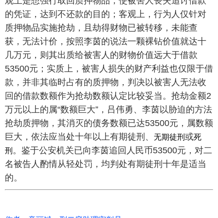
观上是想强行取回质押物品，使被害人丧失追讨借款
的凭证，达到不还款的目的；客观上，行为人仅针对
质押物品实施抢劫，且劫得财物已被转移，未能查
获，无法计价，按照李茵的说法一颗裸钻价值就达十
几万元，则其出质给被害人的财物价值远大于借款
53500元；实质上，被害人损失的财产利益也仅限于借
款，并非其临时占有的质押物，判决以被害人无法收
回的借款数额作为抢劫数额认定比较妥当。抢劫金额2
万元以上的属“数额巨大”，吕伟勇、李茵以胁迫的方法
抢劫质押物，其消灭的债务数额已达53500元，属数额
无期徒刑
死
巨大，依法应当处十年以上有期徒刑、
或
刑
。鉴于公安机关已向李茵追回人民币53500元，对二
名被告人酌情从轻处罚，均判处有期徒刑十年是适当
的。