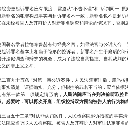
法院变更起诉罪名应有限度，需遵从“不告不理”和“诉判同一”
但新罪名的犯罪构成事实与起诉罪名不一致，新罪名也不是起诉
其在未经被告人及其辩护人对新罪名调查和辩论的情况下，否则
德国著名学者拉德布鲁赫有句经典名言，如果法官与公诉人合二
更起诉罪名基本上相当于隐形的控诉者，新罪名产生于庭后的评
展开法庭调查和辩护的机会，成为了法院自我指控、自我裁判的
正义的非正义之举。
第二百九十五条
“对第一审公诉案件，人民法院审理后，应当按
的事实清楚，证据确实、充分，但指控的罪名不当的，应当依据
具有第一款第二项规定情形的，
人民法院应当在判决前听取控
权。必要时，可以再次开庭，组织控辩双方围绕被告人的行为构成
第三百五十二条“对认罪认罚案件，人民检察院起诉指控的事实
民法院应当听取人民检察院、被告人及其辩护人对审理认定罪名的