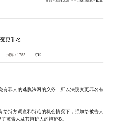
首页
>
耀辉文集
> >
/法律随笔
>
正文
变更罪名
浏览：
1782
打印
免有罪人的逃脱法网的义务，所以法院变更罪名有
有给辩方调查和辩论的机会情况下，强加给被告人
夺了被告人及其辩护人的辩护权。