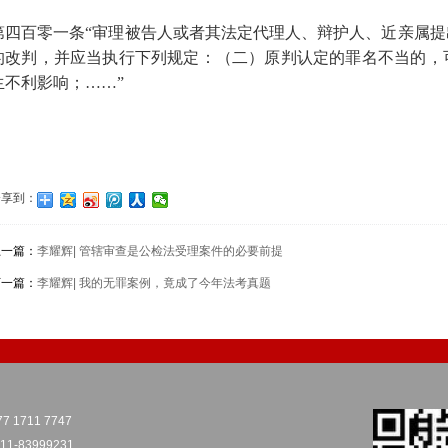
第四百零一条“审理被告人或者其法定代理人、辩护人、近亲属
的改判，并应当执行下列规定：（二）原判认定的罪名不当的，
生不利影响；
……”
分享到：
上一篇：
李耀辉| 管辖审查是公检法受理案件的必要前提
下一篇：
李耀辉| 我的无罪案例，竟成了今年法考真题
7 1711 7747
1-83999231