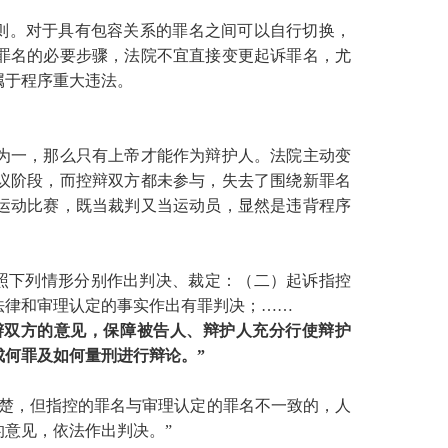
原则。对于具有包容关系的罪名之间可以自行切换，
罪名的必要步骤，法院不宜直接变更起诉罪名，尤
属于程序重大违法。
为一，那么只有上帝才能作为辩护人。法院主动变
议阶段，而控辩双方都未参与，失去了围绕新罪名
运动比赛，既当裁判又当运动员，显然是违背程序
照下列情形分别作出判决、裁定：（二）起诉指控
法律和审理认定的事实作出有罪判决；
……
辩双方的意见，保障被告人、辩护人充分行使辩护
何罪及如何量刑进行辩论。”
清楚，但指控的罪名与审理认定的罪名不一致的，人
意见，依法作出判决。”