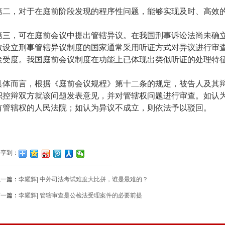
第二，对于在庭前阶段发现的程序性问题，能够实现及时、高效
第三，可在庭前会议中提出管辖异议。在我国刑事诉讼法尚未确
数设立刑事管辖异议制度的国家通常采用听证方式对异议进行审
接受度。我国庭前会议制度在功能上已体现出类似听证的处理特
具体而言，根据《庭前会议规程》第十二条的规定，被告人及其
织控辩双方就该问题发表意见，并对管辖权问题进行审查。如认
有管辖权的人民法院；如认为异议不成立，则依法予以驳回。
分享到：
上一篇：
李耀辉| 中外司法考试难度大比拼，谁是最难的？
下一篇：
李耀辉| 管辖审查是公检法受理案件的必要前提