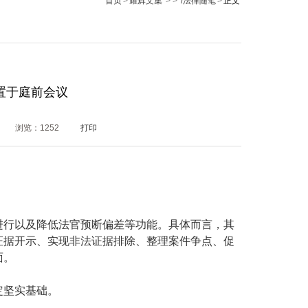
首页
>
耀辉文集
> >
/法律随笔
>
正文
置于庭前会议
浏览：
1252
打印
进行以及降低法官预断偏差等功能。具体而言，其
证据开示、实现非法证据排除、整理案件争点、促
面。
定坚实基础。