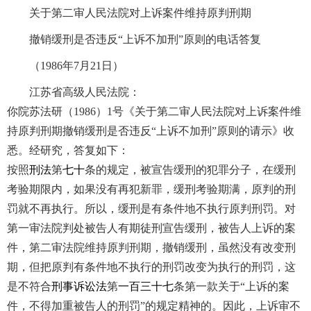
关于第二审人民法院对上诉案件维持原判刑期
撤销缓刑是否违反“上诉不加刑”原则的电话答复
（1986年7月21日）
江苏省高级人民法院：
你院苏法研（1986）1号《关于第二审人民法院对上诉案件维
持原判刑期撤销缓刑是否违反“上诉不加刑”原则的请示》收
悉。经研究，答复如下：
按照
刑法
第
七十
条的规定，被宣告缓刑的犯罪分子，在缓刑
考验期限内，如果没有再犯新罪，缓刑考验期满，原判的刑
罚就不再执行。所以，缓刑是有条件地不执行原判刑罚。对
第一审法院判处被告人有期徒刑宣告缓刑，被告人上诉的案
件，第二审法院维持原判刑期，撤销缓刑，虽然没有改变刑
期，但把原判有条件地不执行的刑罚改变为执行的刑罚，这
是不符合
刑事诉讼法
第
一百三十七
条第一款关于“上诉的案
件，不得加重被告人的刑罚”的规定精神的。因此，上诉审不