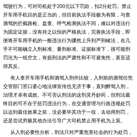
驾驶行为，可对司机处于200元以下罚款，扣2分处罚。禁止
开车用手机目的是正当的，但目前执法手段极为有限，与查
酒驾的拦截路检、盘查、呼气检测执法不同，难以对违法行
为固定证据，没有持之以恒的严格执法，完善执法手段，即
便将开车用手机的一般违法行为骤然上升到严刑峻法，在几
乎不可能确立入刑标准、量刑标准、证据标准下，很可能刑
罚沦为一纸空文，有损刑法的严肃性和不可避免性，甚至适
得其反。
有人拿开车用手机和酒驾入刑作比较，入刑前的酒驾任凭
交管部门苦口婆心地法律宣传也无济于事，直到醉驾入刑，
治理才卓有成效。不可否认刑法的这剂灵丹妙药，但刑法最
终目的可不在于惩罚违法行为，在交通管理与行政违规处罚
以达到最佳效果之前，没必要毕其功于一役，去动用刑罚，
还是尝试穷极其他办法引导广大司机禁止用手机为上策。
从入刑必要性分析，刑法只对严重危害社会的行为处罚，