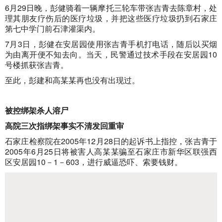
6月29日晚，彭健骑着一辆摩托三轮车带张吉青去陈章村，处
理其朋友疗伤后的医疗垃圾，并把这些医疗垃圾扔到石家庄
第七中学门前石津灌渠内。
7月3日，彭健在安居园使用张吉青手机打电话，随后以买烟
为由离开便不知去向。当天，民警通过技术手段在安居园10
号楼抓获张吉青。
至此，彭建和高某某再也没有出现过。
被控绑架杀人溶尸
高院三次指绑架事实不清发回重审
石家庄检察院在2005年12月28日的起诉书上指控，张吉青于
2005年6月25日将被害人高某某骗至石家庄市新华区联强西
区安居园10－1－603，进行威逼恐吓、索要钱财。