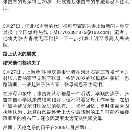
张吉青的母亲将近70岁，每次提起张吉青的事她都忍不住流
泪。
3月27日，河北张吉青的代理律师李耀辉告诉上游新闻－重庆
晨报（全国爆料热线：
M17702387875@163.com
）记者，
他将为张吉青做无罪辩护，下一步打算上诉至最高人民法
院。
路上认识的朋友
结果他们都消失了
3月27日，上游新闻-重庆晨报记者在河北石家庄市裕华区方
村张吉青的家里见到了张母。将近70岁的张母精神矍铄，思
路清晰。一谈起独子张吉青，张母就忍不住流泪。
在张母印象中，张吉青从小都是一个听话、孝顺的孩子。张
吉青自小学以来成绩就很好，但不忍看父母工作辛苦，在初
中辍学帮父亲打理家里的帆布厂。张母回忆，当时张吉青固
执地认为，就算自己最终考上大学后找到的工作可能不如接
班家里的帆布厂，还会因离家太远无法照顾父母。
然而，天伦之乐的日子在2005年戛然而止。