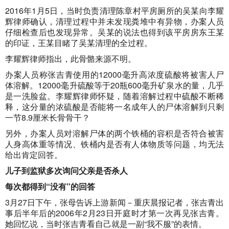
2016年1月5日，当时负责清理陈章村平房厕所的吴某向李耀
辉律师确认，清理过程中并未发现粪堆中有异物，办案人员
仔细检查后也发现异常。吴某的说法也得到该平房房东王某
的印证，王某目睹了吴某清理的全过程。
李耀辉律师指出，此骨骼来源不明。
办案人员称张吉青使用的12000毫升高浓度硫酸将被害人尸
体溶解。12000毫升硫酸等于20瓶600毫升矿泉水的量，几乎
是一洗脸盆。李耀辉律师怀疑，随着溶解过程中硫酸不断稀
释，这分量的浓硫酸是否能将一名成年人的尸体溶解到只剩
一节8.9厘米长骨骨干？
另外，办案人员对溶解尸体的两个铁桶的容积是否符合被害
人身高体重等情况、铁桶内是否有人体物质等问题，均无法
给出肯定回答。
儿子到监狱多次询问父亲是否杀人
每次都得到“没有”的回答
3月27日下午，张母告诉上游新闻－重庆晨报记者，张吉青出
事后半年后的2006年2月23日开庭时才第一次再见张吉青。
她回忆说，当时张吉青看自己就是一副“我不服”的表情。