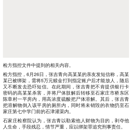
检方指控文件中提到的相关内容。
检方指控，6月26日，张吉青向高某某的亲友发短信称，高某
某已被绑架，需将5万元赎金打到指定账户后才能放人，随后
又不断发去恐吓短信。在此期间，张吉青把不肯提供银行卡
密码的高某某杀害，并将尸体肢解后转移至石家庄市桥东区
陈章村一平房内，用高浓度硫酸把尸体溶解。其后，张吉青
把溶解物倒入该平房的厕所内，同时将未销毁的衣物扔至石
家庄第七中学门前的石津灌渠内。
石家庄检察院认为，张吉青以勒索他人财物为目的，剥夺他
人生命，手段残忍，情节严重，应以绑架罪追究刑事责任。