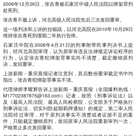
2006年12月26日，张吉青被石家庄中级人民法院以绑架罪判
处死刑。
张吉青不服上诉，河北高级人民法院先后三次发回重审。
这一场判决和上诉的拉锯战，以河北高院在2010年10月29日
维持张吉青死刑缓期二年执行告终。
石家庄中院在2008年4月21日的刑事附带民事判决书上提
到，经河北高院审理，认为原审有违反法律规定诉讼程序的
行为，认定张吉青犯绑架罪事实尚不清楚，裁定撤销原判
决，发回重审。
上游新闻－重庆晨报记者注意到，其后数份重审裁定书中均
指出，张吉青犯绑架罪事实不清。
代理律师李耀辉告诉上游新闻－重庆晨报（全国爆料热线：
M17702387875@163.com
）记者，按照《刑事诉讼法》以
及《最高人民法院、最高人民检察院，公安部关于严格执行
刑事诉讼法，切实纠防超期羁押通知》的规定，第二审人民
法院经过审理，对于原判决事实不清楚或者证据不足的案
件，只能裁定撤销原判，发回原审人民法院重新审判一次，
严格禁止多次发回重审。