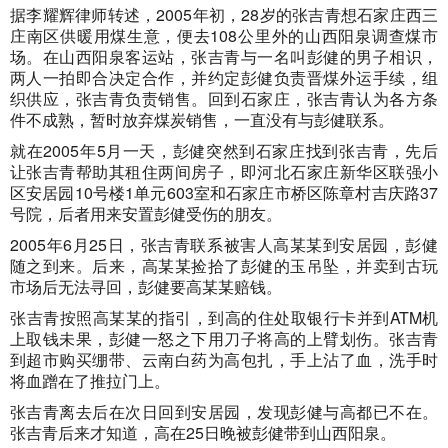
据李耀辉律师转述，2005年初，28岁的张吉青想石家庄西三
庄南区供暖用煤生意，便去108公里外的山西阳泉调查煤市
场。在山西阳泉客运站，张吉青与一名叫彭健的男子相识，
两人一拍即合决定合作，并约定彭健负责晋煤外运手续，组
织供应，张吉青负责销售。回到石家庄，张吉青认为各方条
件不成熟，暂时放弃煤炭销售，一直没有与彭健联系。
就在2005年5月一天，彭健突然到石家庄找到张吉青，先后
让张吉青帮助其租住两间房子，即河北石家庄新华区联强小
区安居园10号楼1单元603室和石家庄市桥区陈章村吉庆路37
号院，后者用来安置彭健受伤的朋友。
2005年6月25日，张吉青联系被害人高某某到安居园，彭健
随之到来。后来，高某某捡拾了彭健的玉吊坠，并卖到古玩
市场后无法寻回，彭健要高某某赔钱。
张吉青按照高某某的指引，到高的住处取银行卡并到ATM机
上取钱未果，彭健一怒之下用刀子将高的上臂划伤。张吉青
到超市购买绷带、云南白药为高包扎，手上沾了血，洗手时
将血蹭在了推拉门上。
张吉青离去后在次日回到安居园，发现彭健与高都已不在。
张吉青后来才知道，高在25日晚被彭健带到山西阳泉。