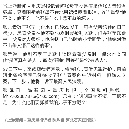
当上游新闻－重庆晨报记者问张母至今是否相信张吉青没有
犯罪，穿着围裙的张母不住地用裙摆擦着眼泪，连连重复“他
不会，他不会，他不是什么十恶不赦的坏人”。
张吉青孩子张罡（化名）已经20岁了，可有父亲陪伴的日子
很少。尽管父亲在他不到10岁时就被判入狱，但在张罡印象
中，父亲对人很好，也包括自己当时的小学同学，“他绝对做
不出杀人溶尸这样的事”。
张罡说，他到石家庄监狱十监区看望父亲时，偶尔也会问
他“是否真有杀人”，每次得到的回答都是“没有杀人”。
27日下午，李耀辉律师表示，将为张吉青做无罪辩护，目前
河北省检察院已经接收了张吉青案的申诉材料，但尚未立
案。下一步，他将上诉至最高人民法院。
张母问上游新闻－重庆晨报（全国爆料热线：
M17702387875@163.com
）记者：“明明事实不清、证据不
足，为什么他们要抓着我的儿子不放呢？”
（上游新闻－重庆晨报记者 陈均俊 河北石家庄报道）