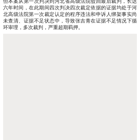
但本案从第一次判决到河北省高级法院驳回最后裁判，长达
六年时间，在此期间四次判决四次裁定依据的证据均处于河
北高级法院第一次裁定认定的程序违法和申诉人绑架事实尚
未查清、证据不足状态中，导致张吉青在证据不足情况下循
环审理，多次裁判，严重超期羁押。