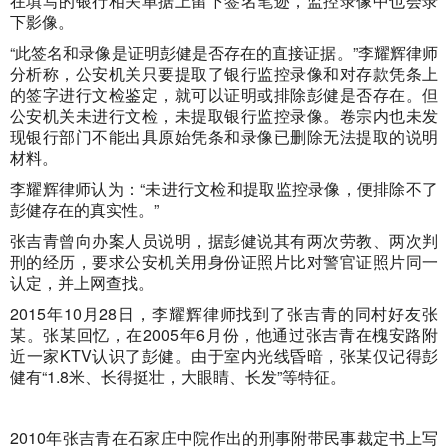
在填写的银行相关单据上留下签名笔迹，监控录像中也会录
下影像。
“此签名和录像是证明彭健是否存在的直接证据。”李耀辉律师
分析称，公安机关只要提取了银行监控录像和对存款凭条上
的签字进行文检鉴定，就可以证明或排除彭健是否存在。但
公安机关未进行文检，未提取银行监控录像。卷宗内也未发
现银行部门不能出具原始凭条和录像已删除无法提取的说明
材料。
李耀辉律师认为：“未进行文检和提取监控录像，便排除不了
彭健存在的真实性。”
张吉青曾向办案人员说明，据彭健说其有两次劳教、两次判
刑的经历，要求公安机关用身份证照片比对警官证照片同一
认定，并上网查找。
2015年10月28日，李耀辉律师找到了张吉青的同村好友张
某。张某回忆，在2005年6月份，他通过张吉青在槐安路附
近一家KTV认识了彭健。由于室内光线昏暗，张某仅记得彭
健有“1.8米、长得挺壮，大眼睛、长发”等特征。
2010年张吉青在石家庄中院作出的刑事附带民事裁定书上写