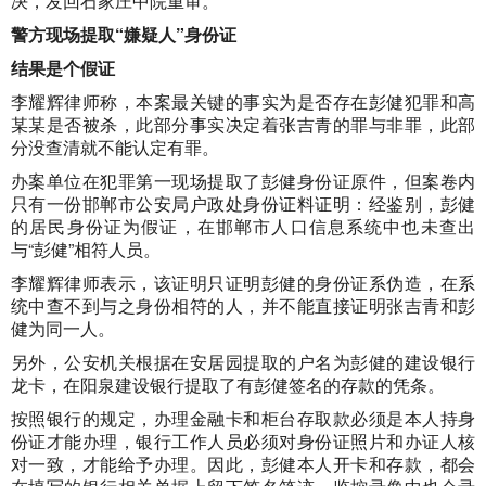
决，发回石家庄中院重审。
警方现场提取“嫌疑人”身份证
结果是个假证
李耀辉律师称，本案最关键的事实为是否存在彭健犯罪和高
某某是否被杀，此部分事实决定着张吉青的罪与非罪，此部
分没查清就不能认定有罪。
办案单位在犯罪第一现场提取了彭健身份证原件，但案卷内
只有一份邯郸市公安局户政处身份证料证明：经鉴别，彭健
的居民身份证为假证，在邯郸市人口信息系统中也未查出
与“彭健”相符人员。
李耀辉律师表示，该证明只证明彭健的身份证系伪造，在系
统中查不到与之身份相符的人，并不能直接证明张吉青和彭
健为同一人。
另外，公安机关根据在安居园提取的户名为彭健的建设银行
龙卡，在阳泉建设银行提取了有彭健签名的存款的凭条。
按照银行的规定，办理金融卡和柜台存取款必须是本人持身
份证才能办理，银行工作人员必须对身份证照片和办证人核
对一致，才能给予办理。因此，彭健本人开卡和存款，都会