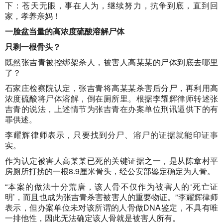
下：苍天无眼，事在人为，继续努力，抗争到底，直到回
家，孝养亲妈！
一脸盆当量的高浓度硫酸溶解尸体
只剩一根骨头？
既然张吉青被控绑架杀人，被害人高某某的尸体到底去哪里
了？
石家庄检察院认定，张吉青将高某某杀害后分尸，再利用高
浓度硫酸将尸体溶解，倒在厕所里。根据李耀辉律师转述张
吉青的说法，上述情节为张吉青在办案单位刑讯逼供下的有
罪供述。
李耀辉律师表示，只要找到分尸、溶尸的证据就能印证事
实。
作为认定被害人高某某已死的关键证据之一，是从陈章村平
房厕所打捞的一根8.9厘米骨头，经公安部鉴定确定为人骨。
“本案的做法十分荒唐，该人骨不仅作为被害人的‘死亡证
明’，而且也成为张吉青杀害被害人的重要物证。”李耀辉律师
表示，但办案单位未对该所谓的人骨做DNA鉴定，不具有唯
一排他性，因此无法确定该人骨就是被害人所有。