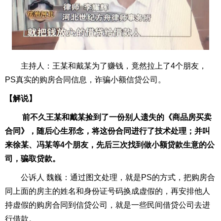
主持人：王某和戴某为了赚钱，竟然拉上了
4
个朋友，
PS
真实的购房合同信息，诈骗小额信贷公司。
【解说】
前不久王某和戴某捡到了一份别人遗失的《商品房买卖
合同》，随后心生邪念，将这份合同进行了技术处理；并叫
来徐某、冯某等
4
个朋友，先后三次找到做小额贷款生意的公
司，骗取贷款。
公诉人 魏巍：通过图文处理，就是
PS
的方式，把购房合
同上面的房主的姓名和身份证号码换成虚假的，再安排他人
持虚假的购房合同到信贷公司，就是一些民间借贷公司去进
行借款。