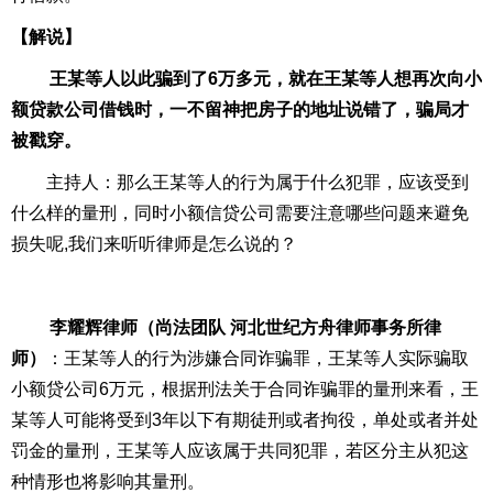
【解说】
王某等人以此骗到了
6
万多元，就在王某等人想再次向小
额贷款公司借钱时，一不留神把房子的地址说错了，骗局才
被戳穿。
主持人：那么王某等人的行为属于什么犯罪，应该受到
什么样的量刑，同时小额信贷公司需要注意哪些问题来避免
损失呢
,
我们来听听律师是怎么说的？
李耀辉律师（尚法团队 河北世纪方舟律师事务所律
师）
：王某等人的行为涉嫌合同诈骗罪，王某等人实际骗取
小额贷公司
6
万元，根据刑法关于合同诈骗罪的量刑来看，王
某等人可能将受到
3
年以下有期徒刑或者拘役，单处或者并处
罚金的量刑，王某等人应该属于共同犯罪，若区分主从犯这
种情形也将影响其量刑。