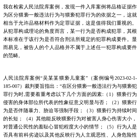
我在检索人民法院库案例，发现一件入库案例将品格证据作
为区分猥亵一般违法行为与猥亵犯罪行为的依据之一，这就
相当于允许品格材料作为定罪证据，这是值得我们重视的。
从犯罪构成理论的角度而言，某一行为是否构成犯罪，其根
本标准在于该行为是否符合刑法所规定的犯罪构成要件。显
而易见，被告人的个人品格并不属于上述任一犯罪构成要件
的范畴。
人民法院库案例“吴某某猥亵儿童案”（案例编号
2023-02-1-
185-007
）裁判要旨指出：“在区分猥亵一般违法行为与猥亵犯
罪行为时
,
需要着重考虑以下几个方面的因素
:
（
1
）猥亵行为
侵害的身体部位所代表的性象征意义明显与否；（
2
）猥亵行
为是否伴随暴力、胁迫等强制手段；（
3
）猥亵行为持续时间
的长短；（
4
）其他能反映猥亵行为对被害人身心伤害大小，
对普通公民性的羞耻心冒犯程度大小的情节；（
5
）行为人是
否具有前科劣迹以及其他反映行为人主观恶性、人身危险性