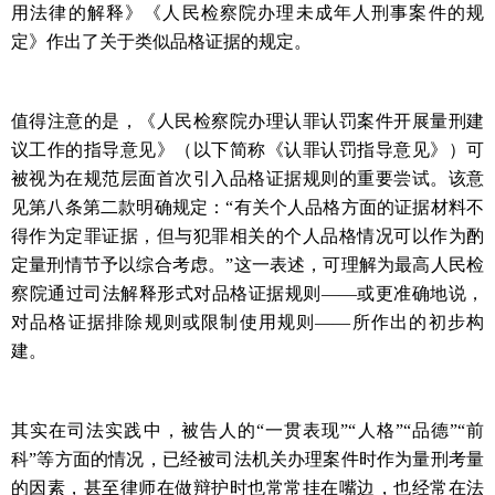
用法律的解释》《人民检察院办理未成年人刑事案件的规
定》作出了关于类似品格证据的规定。
值得注意的是，《人民检察院办理认罪认罚案件开展量刑建
议工作的指导意见》（以下简称《认罪认罚指导意见》）可
被视为在规范层面首次引入品格证据规则的重要尝试。该意
见第八条第二款明确规定：
“
有关个人品格方面的证据材料不
得作为定罪证据，但与犯罪相关的个人品格情况可以作为酌
定量刑情节予以综合考虑。
”
这一表述，可理解为最高人民检
察院通过司法解释形式对品格证据规则
——
或更准确地说，
对品格证据排除规则或限制使用规则
——
所作出的初步构
建。
其实在司法实践中，被告人的
“
一贯表现
”“
人格
”“
品德
”“
前
科
”
等方面的情况，已经被司法机关办理案件时作为量刑考量
的因素，甚至律师在做辩护时也常常挂在嘴边，也经常在法