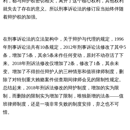
利，都与辩护权密切相关，离开了这个核心权利，其他权利
就失去了存在的意义。所以刑事诉讼法的修订应当始终伴随
着辩护权的加强。
在刑事诉讼法的立法架构中，关于辩护与代理的规定，
1996
年刑事诉讼法共有
10
条规定，
2012
年刑事诉讼法修改了其中
5
条，增加了
5
条，其余
5
条未作任何变动，原封不动存活了下
来。
2018
年刑诉法修改仅增加了
2
条，修改了
1
条，其余未
变。增加了不得担任辩护人的三种情形和值班律师制度，删
除了对特别重大贿赂案件侦查期间律师会见的限制性规定。
总结起来，
2018
年刑诉法修改的辩护制度，增加的实为限
制，而删除的限制实为增加了限制，唯独新增的法条——值
班律师制度，还是一项非常失败的制度安排，弃之也不可
惜。