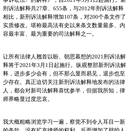
刑诉法解释共
27
章、
655
条，与
2012
年刑诉法解释
相比，新刑诉法解释增加
107
条，对
200
个条文作了
实质修改。堪称最高法有史以来条文数量最多、内
容最丰富、最为重要的司法解释之一。
让所有法律人翘首以盼、朝思暮想的
2021
刑诉法解
释将于
2021
年
3
月
1
日起施行。纵观整部新刑诉法解
释，进步多少会有，但不那么显而易见，退步也至
少存在。真正迫切关注新刑诉法解释地发布的法律
人，都会对新司法解释喜忧参半，但据我所知，律
师界略显过度悲哀。
我大概粗略浏览学习一遍，察觉不到令人耳目一新
的条款，没有扩充律师的权利，反而增加了辩护人