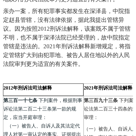
亲办一案，所有犯罪事实都发生在深泽县，中院指
定赵县管辖，没有法律依据，据此我提出管辖异
议。因为按照
2012
刑诉法解释，该案既不属于管辖
不明，也不属于深泽法院已经受理的，故中院指定
管辖是违法的。
2021
年刑诉法解释新增规定，将指
定管辖扩大到由犯罪地、被告人居住地以外的人民
法院审判更为适宜的有关案件。
2021
年刑诉法司法解释
2012
年刑诉法司法解释
第三百一十七条
下列案件，根据刑事
第三百九十三条
下列案
诉讼法第二百二十三条第一款的规
讼法第二百三十四条的
定，应当开庭审理：
审理：
（一）被告人、自诉人及其法定代
（一）被告人、自诉人
理人对第一审认定的事实、证据提出