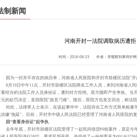
法制新闻
河南开封一法院调取病历遭拒 
时间：2016-08-23
作者：李耀辉刑事辩护网
因为一封并不存在的病历单，河南省人民医院和开封市鼓楼区法院“开
8月19日中午11点，开封市鼓楼区法院两名工作人员，来到河南省人
查看经办的法院工作人员身份证，遭到对方拒绝。双方随即产生争执。当
万元的处罚决定，直指医院“故意刁难”。随后，医院方也发文回击，称法院
对此，法律界人士表示，在该起事件中，法院存在工作方式简单粗暴
也涉嫌“拖延”。目前，开封市中级人民法院已经受理了河南省人民医院的
因“查看身份证”起争执
去年年底，开封市鼓楼区法院受理了一起民间借贷纠纷案件，原定今
南省人民医院进行治疗，要求延期开庭，并提供了一份病案号为00146373