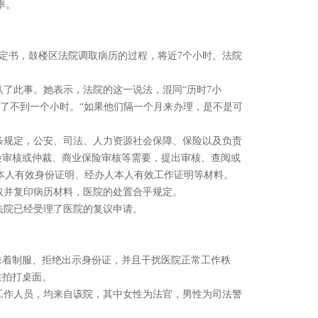
率。
决定书，鼓楼区法院调取病历的过程，将近7个小时。法院
了此事。她表示，法院的这一说法，混同“历时7小
呆了不到一个小时。“如果他们隔一个月来办理，是不是可
十条规定，公安、司法、人力资源社会保障、保险以及负责
险审核或仲裁、商业保险审核等需要，提出审核、查阅或
本人有效身份证明、经办人本人有效工作证明等材料。
取并复印病历材料，医院的处置合乎规定。
法院已经受理了医院的复议申请。
未着制服、拒绝出示身份证，并且干扰医院正常工作秩
住拍打桌面。
工作人员，均来自该院，其中女性为法官，男性为司法警