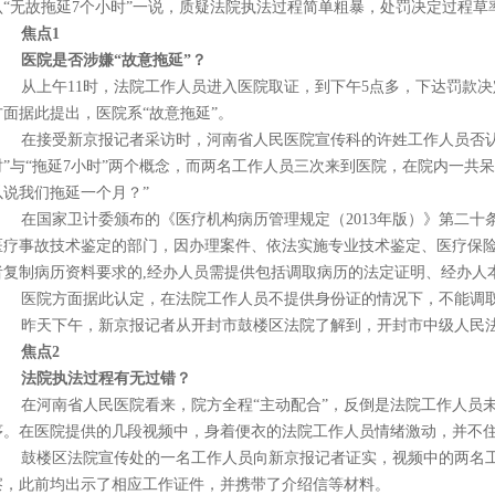
认“无故拖延7个小时”一说，质疑法院执法过程简单粗暴，处罚决定过程草
焦点1
医院是否涉嫌“故意拖延”？
从上午11时，法院工作人员进入医院取证，到下午5点多，下达罚款
方面据此提出，医院系“故意拖延”。
在接受新京报记者采访时，河南省人民医院宣传科的许姓工作人员否认
时”与“拖延7小时”两个概念，而两名工作人员三次来到医院，在院内一共
以说我们拖延一个月？”
在国家卫计委颁布的《医疗机构病历管理规定（2013年版）》第二
医疗事故技术鉴定的部门，因办理案件、依法实施专业技术鉴定、医疗保
者复制病历资料要求的,经办人员需提供包括调取病历的法定证明、经办人
医院方面据此认定，在法院工作人员不提供身份证的情况下，不能调
昨天下午，新京报记者从开封市鼓楼区法院了解到，开封市中级人民
焦点2
法院执法过程有无过错？
在河南省人民医院看来，院方全程“主动配合”，反倒是法院工作人员
序。在医院提供的几段视频中，身着便衣的法院工作人员情绪激动，并不
鼓楼区法院宣传处的一名工作人员向新京报记者证实，视频中的两名
察，此前均出示了相应工作证件，并携带了介绍信等材料。