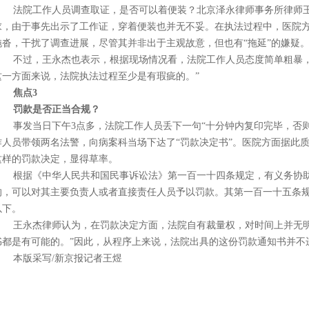
法院工作人员调查取证，是否可以着便装？北京泽永律师事务所律师
求，由于事先出示了工作证，穿着便装也并无不妥。在执法过程中，医院
拖沓，干扰了调查进展，尽管其并非出于主观故意，但也有“拖延”的嫌疑
不过，王永杰也表示，根据现场情况看，法院工作人员态度简单粗暴
这一方面来说，法院执法过程至少是有瑕疵的。”
焦点3
罚款是否正当合规？
事发当日下午3点多，法院工作人员丢下一句“十分钟内复印完毕，否则
作人员带领两名法警，向病案科当场下达了“罚款决定书”。医院方面据此
这样的罚款决定，显得草率。
根据《中华人民共和国民事诉讼法》第一百一十四条规定，有义务协
的，可以对其主要负责人或者直接责任人员予以罚款。其第一百一十五条
以下。
王永杰律师认为，在罚款决定方面，法院自有裁量权，对时间上并无
书都是有可能的。”因此，从程序上来说，法院出具的这份罚款通知书并不
本版采写/新京报记者王煜