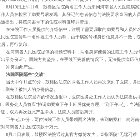
8月19日上午11点，鼓楼区法院两名工作人员来到河南省人民医院病
工作人员在检索了病案号后发现，其登记的患者信息与法院要求查阅的人
员遂提出，将该病案号下的住院材料复印并带走。
在法院工作人员提供的介绍信中，注明了需要调取的病案号和人员姓
人民医院宣传科一名许姓工作人员称，由于病案号和身份信息并不一致，
续后，再行复印。
在河南省人民医院提供的视频资料中，两名身穿便装的法院工作人员
要出示身份证”。而院方则坚持，在手续不完善的情况下，无法提供病历信
冲突由此产生。
法院医院隔空“交战”
当天中午11点50分，鼓楼区法院的两名工作人员再次来到了医院，
号，删去了被告人的身份信息。
在鼓楼区法院发布的情况通报中，医院医务处工作人员认为法院提供
间，医务处人员答应“协调病案室下午上班后优先办理。”到下午3点，当
份证，双方再次就此产生争执，法院人员随后离开。
下午5点19分，两位法院工作人员带领两名法警，来到病案科，向河南
定对河南省人民医院罚款十万元。
8月21日凌晨，鼓楼区法院通过其官方微博发声，直指医院“无端刁难