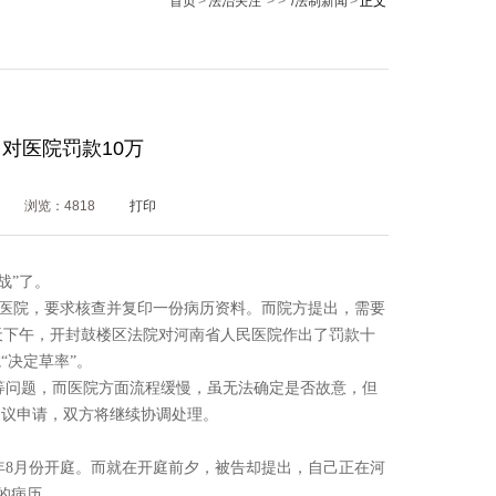
首页
>
法治关注
> >
/法制新闻
>
正文
对医院罚款10万
浏览：
4818
打印
战”了。
民医院，要求核查并复印一份病历资料。而院方提出，需要
天下午，开封鼓楼区法院对河南省人民医院作出了罚款十
“决定草率”。
等问题，而医院方面流程缓慢，虽无法确定是否故意，但
复议申请，双方将继续协调处理。
年8月份开庭。而就在开庭前夕，被告却提出，自己正在河
6的病历。