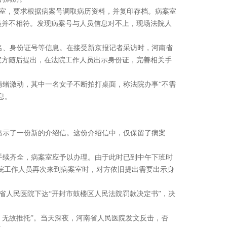
案室，要求根据病案号调取病历资料，并复印存档。病案室
员并不相符。发现病案号与人员信息对不上，现场法院人
名、身份证号等信息。在接受新京报记者采访时，河南省
院方随后提出，在法院工作人员出示身份证，完善相关手
情绪激动，其中一名女子不断拍打桌面，称法院办事“不需
息。
并出示了一份新的介绍信。这份介绍信中，仅保留了病案
手续齐全，病案室应予以办理。由于此时已到中午下班时
法院工作人员再次来到病案室时，对方依旧提出需要出示身
省人民医院下达“开封市鼓楼区人民法院罚款决定书”，决
、无故推托”。当天深夜，河南省人民医院发文反击，否