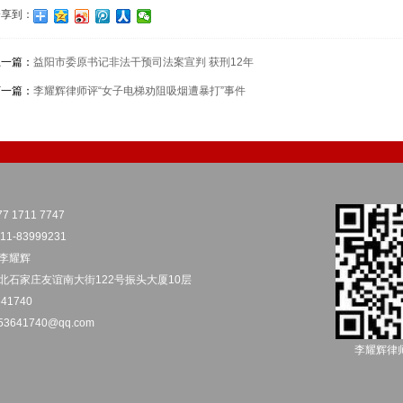
分享到：
上一篇：
益阳市委原书记非法干预司法案宣判 获刑12年
下一篇：
李耀辉律师评“女子电梯劝阻吸烟遭暴打”事件
7 1711 7747
1-83999231
李耀辉
北石家庄友谊南大街122号振头大厦10层
41740
53641740@qq.com
李耀辉律