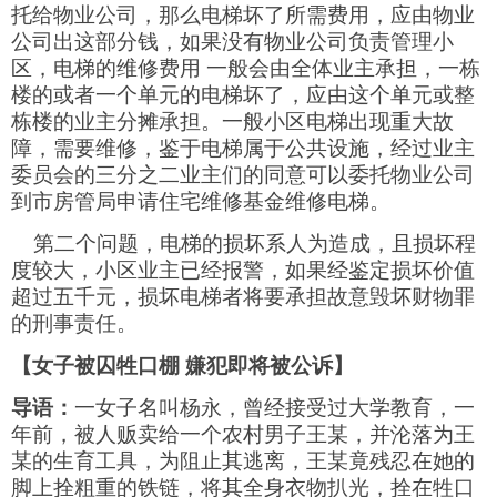
托给物业公司，那么电梯坏了所需费用，应由物业
公司出这部分钱，如果没有物业公司负责管理小
区，电梯的维修费用
一般会由全体业主承担，一栋
楼的或者一个单元的电梯坏了，应由这个单元或整
栋楼的业主分摊承担。一般小区电梯出现重大故
障，需要维修，鉴于电梯属于公共设施，经过业主
委员会的三分之二业主们的同意可以委托物业公司
到市房管局申请住宅维修基金维修电梯。
第二个问题，电梯的损坏系人为造成，且损坏程
度较大，小区业主已经报警，如果经鉴定损坏价值
超过五千元，损坏电梯者将要承担故意毁坏财物罪
的刑事责任。
【女子被囚牲口棚
嫌犯即将被公诉】
导语：
一女子名叫杨永，曾经接受过大学教育，一
年前，被人贩卖给一个农村男子王某，并沦落为王
某的生育工具，为阻止其逃离，王某竟残忍在她的
脚上拴粗重的铁链，将其全身衣物扒光，拴在牲口