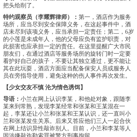
把头给削了。
特约观察员（李耀辉律师）：
第一，酒店作为服务
场所，应当尽到安全保障义务，在这起事件中，酒
店未尽到该项义务，应当承担一定责任；第二，
6
岁
的小莲是未成年人，他的父母应负有监护职责，对
此损害也应承担一定的责任。在这里提醒广大市民
朋友们，在通过酒店等服务场所的旋转门时一定要
看护好自己的孩子，不要让其独立通过，更不能让
其在此玩耍，酒店方面应当配备保安人员或服务人
员在旁指导使用，避免这种的伤人事件再次发生。
【少女交友不慎
沦为情色诱饵】
导语：
小兰在网上认识李某，和他处对象，跟随李
某来到常熟，发现李某经常和张某和王某混在一
起，李某还让小兰和张某和王某认识，还一直叫小
兰和张某发生关系。后来又答应他们三人一起合伙
在网上结识异性敲诈别人。目前，小兰和李某等人
因涉嫌敲诈勒索罪被警方刑事拘留。