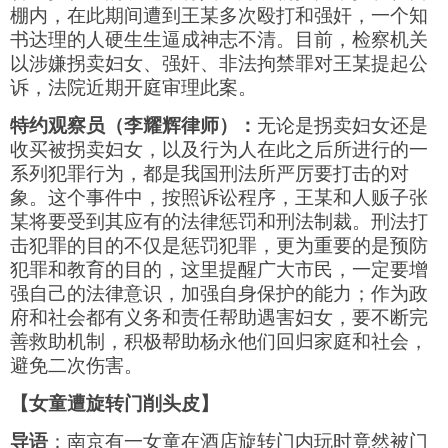
棚内，在此期间遭到王某多次殴打和强奸，一个知
书达理的人硬生生逼成神志不清。目前，检察机关
以涉嫌拐卖妇女、强奸、非法拘禁罪对王某提起公
诉，法院近期开庭审理此案。
特约观察员（李耀辉律师）：
无论是拐卖妇女还是
收买被拐卖妇女，以及行为人在此之后所进行的一
系列犯罪行为，都是我国刑法所严厉要打击的对
象。这个事件中，按照诉讼程序，王某和人贩子张
某将要受到其应有的法律惩罚和刑法制裁。刑法打
击犯罪的目的不仅是惩罚犯罪，更为重要的是预防
犯罪和教育的目的，这里提醒广大市民，一定要增
强自己的法律意识，加强自身保护的能力；作为政
府和社会都有义务和责任帮助遇害妇女，要不断完
善救助机制，积极帮助杨永他们回归家庭和社会，
避免二次伤害。
【女童遭旋转门削头皮】
导语
：南京有一女童在酒店旋转门内玩时竟然被门