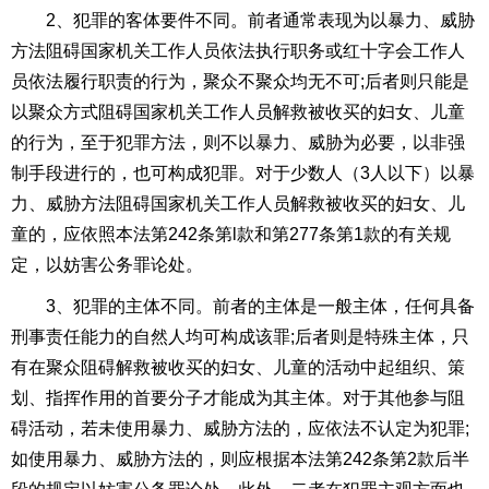
2、犯罪的客体要件不同。前者通常表现为以暴力、威胁
方法阻碍国家机关工作人员依法执行职务或红十字会工作人
员依法履行职责的行为，聚众不聚众均无不可
;
后者则只能是
以聚众方式阻碍国家机关工作人员解救被收买的妇女、儿童
的行为，至于犯罪方法，则不以暴力、威胁为必要，以非强
制手段进行的，也可构成犯罪。对于少数人（
3
人以下）以暴
力、威胁方法阻碍国家机关工作人员解救被收买的妇女、儿
童的，应依照本法第
242
条第
l
款和第
277
条第
1
款的有关规
定，以妨害公务罪论处。
3、犯罪的主体不同。前者的主体是一般主体，任何具备
刑事责任能力的自然人均可构成该罪
;
后者则是特殊主体，只
有在聚众阻碍解救被收买的妇女、儿童的活动中起组织、策
划、指挥作用的首要分子才能成为其主体。对于其他参与阻
碍活动，若未使用暴力、威胁方法的，应依法不认定为犯罪
;
如使用暴力、威胁方法的，则应根据本法第
242
条第
2
款后半