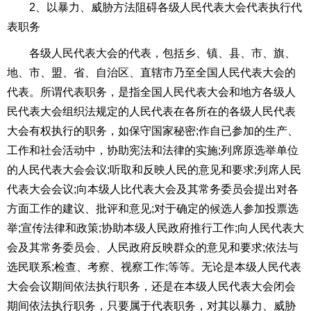
2、以暴力、威胁方法阻碍各级
人民代表大会
代表执行代
表职务
各级人民代表大会的代表，包括乡、镇、县、市、旗、
地、市、盟、省、
自治区
、直辖市乃至全国人民代表大会的
代表。所谓代表职务，是指全国人民代表大会和地方各级人
民代表大会组织法规定的人民代表在各所在的各级人民代表
大会有权执行的职务，如
保守国家秘密
;
作自已参加的生产、
工作和社会活动中，协助宪法和法律的实施
;
列席原选举单位
的人民代表大会会议
;
听取和反映人民的意见和要求
;
列席人民
代表大会会议
;
向本级人比代表大会及其常务委员会提出对各
方面工作的建议、批评和意见
;
对于确定的候选人参加投票选
举
;
宣传法律和政策
;
协助本级人民政府推行工作
;
向人民代表大
会及其常务委员会、人民政府反映群众的意见和要求
;
依法与
选民联系
;
检查、考察、视察工作
;
等等。无论是本级人民代表
大会会议期间依法执行职务，还是在本级人民代表大会闭会
期间依法执行职务，只要属于代表职务，对其以暴力、威胁