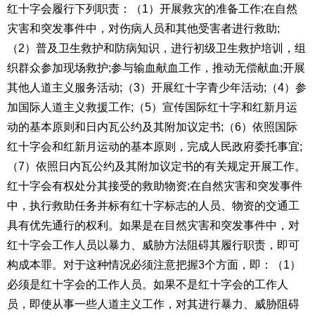
红十字会履行下列职责：（
1
）开展救灾的准备工作
;
在自然
灾害和突发事件中，对伤病人员和其他受害者进行救助
;
（
2
）普及卫生救护和防病知识，进行初级卫生救护培训，组
织群众参加现场救护
;
参与输血献血工作，推动无偿献血
;
开展
其他人道主义服务活动
;
（
3
）开展
红十字青少年
活动
;
（
4
）参
加国际人道主义救援工作
;
（
5
）宣传国际红十字和红新月运
动的基本原则和日内瓦公约及其附加议定书
;
（
6
）依照国际
红十字会和红新月运动的基本原则，完成人民政府委托事宜
;
（
7
）依照日内瓦公约及其附加议定书的有关规定开展工作。
红十字会有权处分其接受的救助物资
;
在自然灾害和突发事件
中，执行救助任务并标有红十字标志的人员、物资的交通工
具有优先通行的权利。如果是在目然灾害和突发事件中，对
红十字会工作人员以暴力、威胁方法阻碍其履行职责，即可
构成本罪。对于这种情况必须注意把握
3
个方面，即：（
1
）
必须是红十字会的工作人员。如果不是红十字会的工作人
员，即使从事一些人道主义工作，对其进行暴力、威胁阻碍