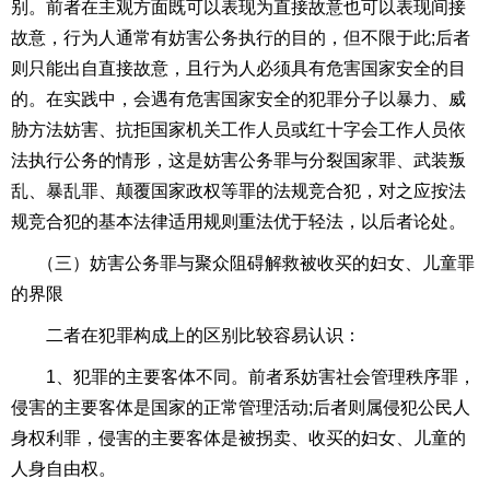
别。前者在主观方面既可以表现为直接故意也可以表现间接
故意，行为人通常有妨害公务执行的目的，但不限于此
;
后者
则只能出自直接故意，且行为人必须具有危害国家安全的目
的。在实践中，会遇有危害国家安全的犯罪分子以暴力、威
胁方法妨害、抗拒国家机关工作人员或红十字会工作人员依
法执行公务的情形，这是妨害公务罪与分裂国家罪、武装叛
乱、暴乱罪、颠覆国家政权等罪的法规竞合犯，对之应按法
规竞合犯的基本法律适用规则重法优于轻法，以后者论处。
（三）妨害公务罪与聚众阻碍解救被收买的妇女、儿童罪
的界限
二者在犯罪构成上的区别比较容易认识：
1、犯罪的主要客体不同。前者系妨害
社会管理秩序
罪，
侵害的主要客体是国家的正常管理活动
;
后者则属侵犯公民人
身权利罪，侵害的主要客体是被拐卖、收买的妇女、儿童的
人身自由权
。