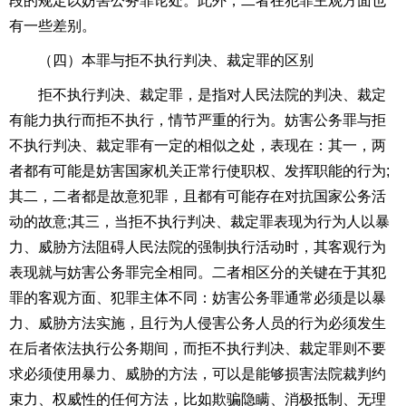
段的规定以妨害公务罪论处。此外，二者在
犯罪主观方面
也
有一些差别。
（四）本罪与拒不执行判决、裁定罪的区别
拒不执行判决、裁定罪，是指对人民法院的判决、裁定
有能力执行而拒不执行，情节严重的行为。妨害公务罪与拒
不执行判决、裁定罪有一定的相似之处，表现在：其一，两
者都有可能是妨害国家机关正常行使职权、发挥职能的行为
;
其二，二者都是故意犯罪，且都有可能存在对抗国家公务活
动的故意
;
其三，当拒不执行判决、裁定罪表现为行为人以暴
力、威胁方法阻碍人民法院的强制执行活动时，其客观行为
表现就与妨害公务罪完全相同。二者相区分的关键在于其犯
罪的客观方面、犯罪主体不同：妨害公务罪通常必须是以暴
力、威胁方法实施，且行为人侵害公务人员的行为必须发生
在后者依法执行公务期间，而拒不执行判决、裁定罪则不要
求必须使用暴力、威胁的方法，可以是能够损害
法院裁判
约
束力、权威性的任何方法，比如欺骗隐瞒、消极抵制、无理