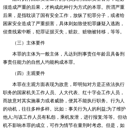
须造成严重的后果，才构成此种行为方式的本罪。所渭严重
后果，是指耽误了国有安全工作，放纵了犯罪分子，或者给
困家安全造成了严重损害，具体则如致使犯罪嫌疑入逃跑，
侦查线索中断，犯罪证据灭失，赃款、赃物被转移，等等。
（三）主体要件
本罪的主体为一般主体，凡达到
刑事责任年龄
且具备刑
事责任能力的自然人均能构成本罪。
（四）主观要件
本罪在主观方面表现为故意，即明知对方是正依法执行
职务的国家机关工作人员、人大代表、红十字会工作人员，
而故意对其实施暴力或者威胁，便其不能执行职务。行为人
的动机，往往多种多样。比如：事关行为人的利益
;
为了维护
他人
;
与该工作人员有私怨，乘机发泄，进行报复
;
等等。但动
机不影响本罪的成立，可作为情节在量刑时考虑。但是，如