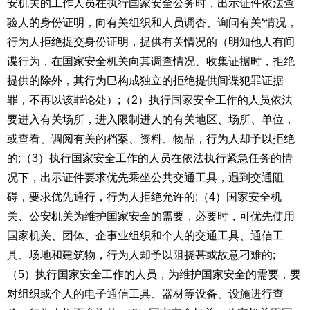
安机关的工作人员在执行国家安全公务时，出示证件依法查
验人的身份证明，向有关组织和人员调杏、询问有关‘情况，
行为人拒绝提交身份证明，提供有关情况的（明知他人有间
谍行为，在国家安全机关向其调查情况、收集证据时，拒绝
提供的除外，其行为巳构成独立的
拒绝提供间谍犯罪证据
罪
，不再以该罪论处）
;
（
2
）执行国家安全工作的人员依法
要进入有关场所，进入限制进人的有关地区、场所、单位，
或查看、调阅有关的档案、资料、物品，行为人却予以拒绝
的
;
（
3
）执行国家安全工作的人员在依法执行紧急任务的情
况下，出示证件要求优先乘坐公共交通工具，遇到交通阻
碍，要求优先通行，行为人拒绝允许的
;
（
4
）国家安全机
关、公安机关为
维护国家安全
的需要，必要时，可优先使用
国家机关、团体、企事业组织和个人的交通工具、通信工
具、场地和建筑物，行为人却予以阻挠甚或故意刁难的
;
（
5
）执行国家安全工作的人员，为维护国家安全的需要，要
对组织或个人的电子通信工具、器材等设备、设施进行查