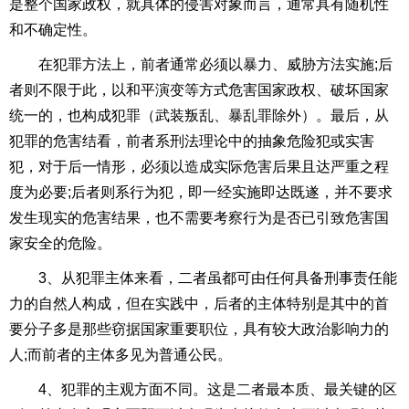
是整个国家政权，就具体的侵害对象而言，通常具有随机性
和不确定性。
在犯罪方法上，前者通常必须以暴力、威胁方法实施
;
后
者则不限于此，以和平演变等方式危害国家政权、破坏国家
统一的，也构成犯罪（
武装叛乱、暴乱罪
除外）。最后，从
犯罪的危害结看，前者系刑法理论中的抽象危险犯或实害
犯，对于后一情形，必须以造成实际危害后果且达严重之程
度为必要
;
后者则系行为犯，即一经实施即达既遂，并不要求
发生现实的危害结果，也不需要考察行为是否已引致危害国
家安全的危险。
3、从犯罪主体来看，二者虽都可由任何具备刑事责任能
力的自然人构成，但在实践中，后者的主体特别是其中的首
要分子多是那些窃据国家重要职位，具有较大政治影响力的
人
;
而前者的主体多见为普通公民。
4、犯罪的主观方面不同。这是二者最本质、最关键的区