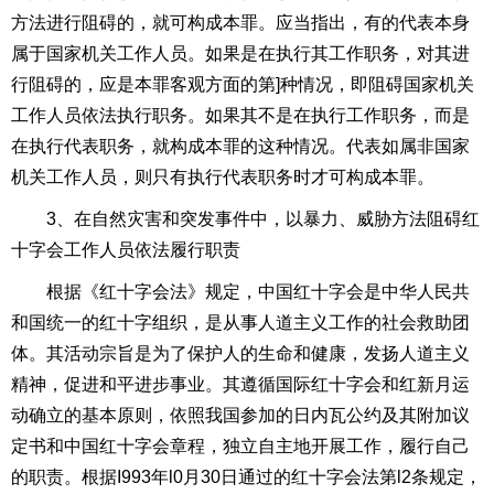
方法进行阻碍的，就可构成本罪。应当指出，有的代表本身
属于国家机关工作人员。如果是在执行其工作职务，对其进
行阻碍的，应是本罪客观方面的第
]
种情况，即阻碍国家机关
工作人员依法执行职务。如果其不是在执行工作职务，而是
在执行代表职务，就构成本罪的这种情况。代表如属非国家
机关工作人员，则只有执行代表职务时才可构成本罪。
3、在自然灾害和突发事件中，以暴力、威胁方法阻碍红
十字会工作人员依法履行职责
根据《红十字会法》规定，
中国红十字会
是中华人民共
和国统一的红十字组织，是从事人道主义工作的社会救助团
体。其活动宗旨是为了保护人的生命和健康，发扬人道主义
精神，促进和平进步事业。其遵循
国际红十字会
和红新月运
动确立的基本原则，依照我国参加的日内瓦公约及其附加议
定书和
中国红十字会章程
，独立自主地开展工作，履行自己
的职责。根据
I993
年
l0
月
30
日通过的红十字会法第
l2
条规定，