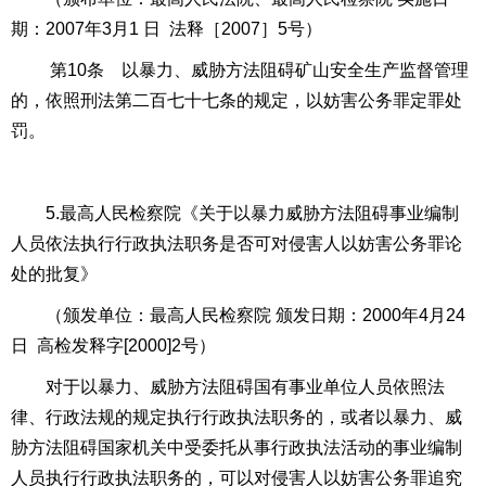
期：
2007
年
3
月
1
日
法释［
2007
］
5
号）
第
10
条 以暴力、威胁方法阻碍矿山安全生产监督管理
的，依照刑法第二百七十七条的规定，以妨害公务罪定罪处
罚。
5.最高人民检察院《关于以暴力威胁方法阻碍事业编制
人员依法执行行政执法职务是否可对侵害人以
妨害公务罪
论
处的批复》
（颁发单位：最高人民检察院 颁发日期：
2000
年
4
月
24
日
高检发释字
[2000]2
号）
对于以暴力、威胁方法阻碍国有事业单位人员依照法
律、行政法规的规定执行行政执法职务的，或者以暴力、威
胁方法阻碍国家机关中受委托从事行政执法活动的事业编制
人员执行行政执法职务的，可以对侵害人以妨害公务罪追究